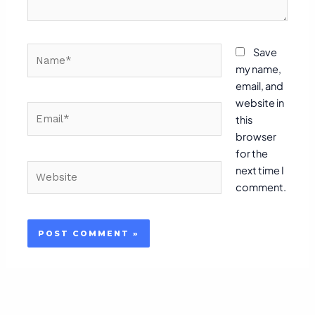
Name*
Save
my name,
email, and
website in
Email*
this
browser
for the
Website
next time I
comment.