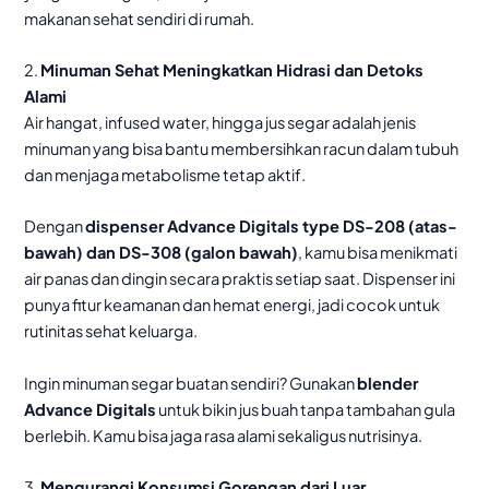
makanan sehat sendiri di rumah.
2.
Minuman Sehat Meningkatkan Hidrasi dan Detoks
Alami
Air hangat, infused water, hingga jus segar adalah jenis
minuman yang bisa bantu membersihkan racun dalam tubuh
dan menjaga metabolisme tetap aktif.
Dengan
dispenser Advance Digitals type DS-208 (atas-
bawah) dan DS-308 (galon bawah)
, kamu bisa menikmati
air panas dan dingin secara praktis setiap saat. Dispenser ini
punya fitur keamanan dan hemat energi, jadi cocok untuk
rutinitas sehat keluarga.
Ingin minuman segar buatan sendiri? Gunakan
blender
Advance Digitals
untuk bikin jus buah tanpa tambahan gula
berlebih. Kamu bisa jaga rasa alami sekaligus nutrisinya.
3.
Mengurangi Konsumsi Gorengan dari Luar