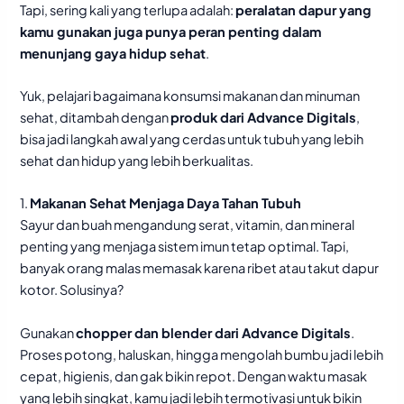
Tapi, sering kali yang terlupa adalah:
peralatan dapur yang
kamu gunakan juga punya peran penting dalam
menunjang gaya hidup sehat
.
Yuk, pelajari bagaimana konsumsi makanan dan minuman
sehat, ditambah dengan
produk dari Advance Digitals
,
bisa jadi langkah awal yang cerdas untuk tubuh yang lebih
sehat dan hidup yang lebih berkualitas.
1.
Makanan Sehat Menjaga Daya Tahan Tubuh
Sayur dan buah mengandung serat, vitamin, dan mineral
penting yang menjaga sistem imun tetap optimal. Tapi,
banyak orang malas memasak karena ribet atau takut dapur
kotor. Solusinya?
Gunakan
chopper dan blender dari Advance Digitals
.
Proses potong, haluskan, hingga mengolah bumbu jadi lebih
cepat, higienis, dan gak bikin repot. Dengan waktu masak
yang lebih singkat, kamu jadi lebih termotivasi untuk bikin