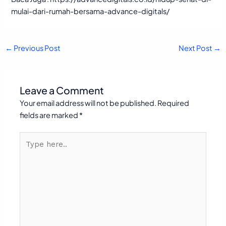
mulai-dari-rumah-bersama-advance-digitals/
←
Previous Post
Next Post
→
Leave a Comment
Your email address will not be published.
Required
fields are marked
*
Type
here..