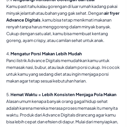
Kamu pasti tahu kalau gorengan di luar rumah kadang pakai
minyak jelantah atau bahan yang gak sehat. Dengan
air fryer
Advance Digitals
, kamu bisa tetap menikmati makanan
renyah tanpa harus menggoreng dalam minyak banyak.
Cukup dengan satu alat, kamu bisa membuat kentang
goreng, ayam crispy, atau camilan sehat untuk anak.
4.
Mengatur Porsi Makan Lebih Mudah
Panci listrik Advance Digitals memudahkan kamu untuk
memasak nasi, bubur, atau lauk dalam porsi cukup. Ini cocok
untuk kamu yang sedang diet atau ingin menjaga porsi
makan agar tetap sesuai kebutuhan harian.
5.
Hemat Waktu = Lebih Konsisten Menjaga Pola Makan
Alasan umum kenapa banyak orang gagal hidup sehat
adalah karena mereka merasa proses memasak itu menyita
waktu. Produk dari Advance Digitals dirancang agar kamu
bisa lebih cepat dan efisien di dapur. Mulai dari menyiapkan,