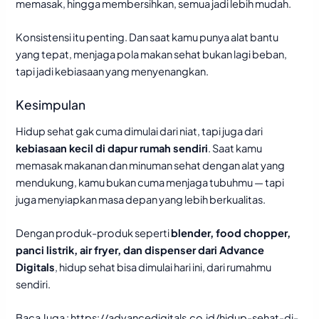
memasak, hingga membersihkan, semua jadi lebih mudah.
Konsistensi itu penting. Dan saat kamu punya alat bantu
yang tepat, menjaga pola makan sehat bukan lagi beban,
tapi jadi kebiasaan yang menyenangkan.
Kesimpulan
Hidup sehat gak cuma dimulai dari niat, tapi juga dari
kebiasaan kecil di dapur rumah sendiri
. Saat kamu
memasak makanan dan minuman sehat dengan alat yang
mendukung, kamu bukan cuma menjaga tubuhmu — tapi
juga menyiapkan masa depan yang lebih berkualitas.
Dengan produk-produk seperti
blender, food chopper,
panci listrik, air fryer, dan dispenser dari Advance
Digitals
, hidup sehat bisa dimulai hari ini, dari rumahmu
sendiri.
Baca Juga :
https://advancedigitals.co.id/hidup-sehat-di-