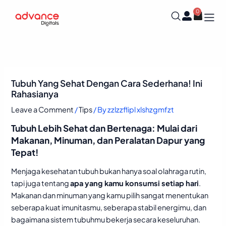
Skip
0
Cart
to
content
Tubuh Yang Sehat Dengan Cara Sederhana! Ini
Rahasianya
Leave a Comment
/
Tips
/ By
zzlzzflipl xlshzgmfzt
Tubuh Lebih Sehat dan Bertenaga: Mulai dari
Makanan, Minuman, dan Peralatan Dapur yang
Tepat!
Menjaga kesehatan tubuh bukan hanya soal olahraga rutin,
tapi juga tentang
apa yang kamu konsumsi setiap hari
.
Makanan dan minuman yang kamu pilih sangat menentukan
seberapa kuat imunitasmu, seberapa stabil energimu, dan
bagaimana sistem tubuhmu bekerja secara keseluruhan.