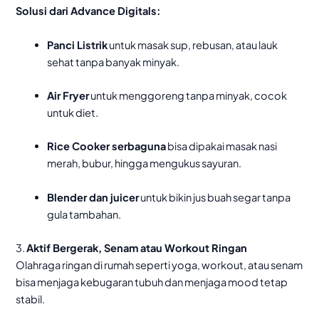
Solusi dari Advance Digitals:
Panci Listrik
untuk masak sup, rebusan, atau lauk
sehat tanpa banyak minyak.
Air Fryer
untuk menggoreng tanpa minyak, cocok
untuk diet.
Rice Cooker serbaguna
bisa dipakai masak nasi
merah, bubur, hingga mengukus sayuran.
Blender dan juicer
untuk bikin jus buah segar tanpa
gula tambahan.
3.
Aktif Bergerak, Senam atau Workout Ringan
Olahraga ringan di rumah seperti yoga, workout, atau senam
bisa menjaga kebugaran tubuh dan menjaga mood tetap
stabil.