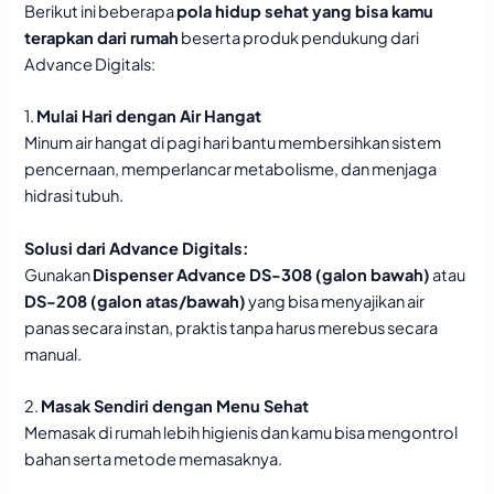
Berikut ini beberapa
pola hidup sehat yang bisa kamu
terapkan dari rumah
beserta produk pendukung dari
Advance Digitals:
1.
Mulai Hari dengan Air Hangat
Minum air hangat di pagi hari bantu membersihkan sistem
pencernaan, memperlancar metabolisme, dan menjaga
hidrasi tubuh.
Solusi dari Advance Digitals:
Gunakan
Dispenser Advance DS-308 (galon bawah)
atau
DS-208 (galon atas/bawah)
yang bisa menyajikan air
panas secara instan, praktis tanpa harus merebus secara
manual.
2.
Masak Sendiri dengan Menu Sehat
Memasak di rumah lebih higienis dan kamu bisa mengontrol
bahan serta metode memasaknya.