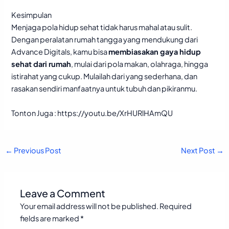
Kesimpulan
Menjaga pola hidup sehat tidak harus mahal atau sulit.
Dengan peralatan rumah tangga yang mendukung dari
Advance Digitals, kamu bisa
membiasakan gaya hidup
sehat dari rumah
, mulai dari pola makan, olahraga, hingga
istirahat yang cukup. Mulailah dari yang sederhana, dan
rasakan sendiri manfaatnya untuk tubuh dan pikiranmu.
Tonton Juga :
https://youtu.be/XrHURlHAmQU
←
Previous Post
Next Post
→
Leave a Comment
Your email address will not be published.
Required
fields are marked
*