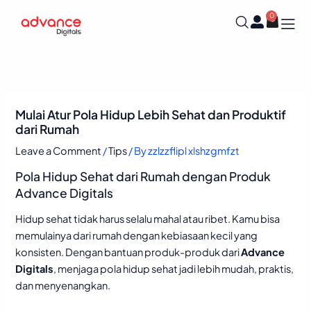
Skip
0
Cart
to
content
Mulai Atur Pola Hidup Lebih Sehat dan Produktif
dari Rumah
Leave a Comment
/
Tips
/ By
zzlzzflipl xlshzgmfzt
Pola Hidup Sehat dari Rumah dengan Produk
Advance Digitals
Hidup sehat tidak harus selalu mahal atau ribet. Kamu bisa
memulainya dari rumah dengan kebiasaan kecil yang
konsisten. Dengan bantuan produk-produk dari
Advance
Digitals
, menjaga pola hidup sehat jadi lebih mudah, praktis,
dan menyenangkan.