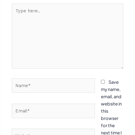
Type
here..
Name*
Save
my name,
email, and
website in
Email*
this
browser
for the
Website
next time I