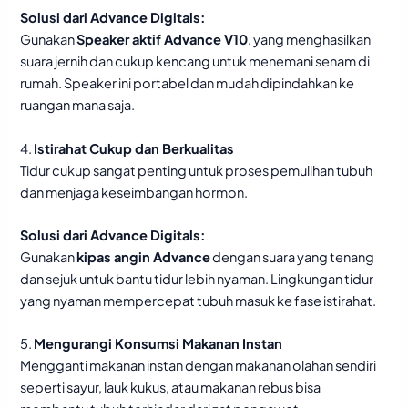
Solusi dari Advance Digitals:
Gunakan
Speaker aktif Advance V10
, yang menghasilkan
suara jernih dan cukup kencang untuk menemani senam di
rumah. Speaker ini portabel dan mudah dipindahkan ke
ruangan mana saja.
4.
Istirahat Cukup dan Berkualitas
Tidur cukup sangat penting untuk proses pemulihan tubuh
dan menjaga keseimbangan hormon.
Solusi dari Advance Digitals:
Gunakan
kipas angin Advance
dengan suara yang tenang
dan sejuk untuk bantu tidur lebih nyaman. Lingkungan tidur
yang nyaman mempercepat tubuh masuk ke fase istirahat.
5.
Mengurangi Konsumsi Makanan Instan
Mengganti makanan instan dengan makanan olahan sendiri
seperti sayur, lauk kukus, atau makanan rebus bisa