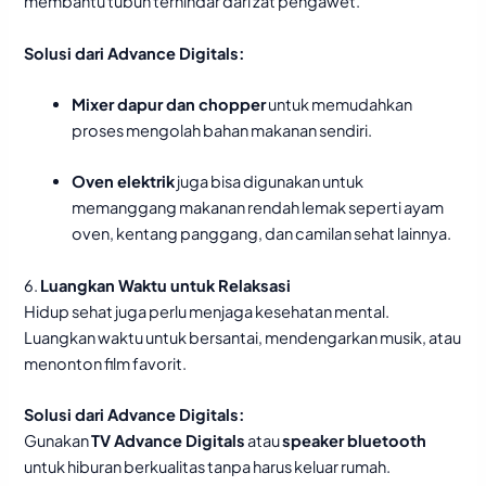
membantu tubuh terhindar dari zat pengawet.
Solusi dari Advance Digitals:
Mixer dapur dan chopper
untuk memudahkan
proses mengolah bahan makanan sendiri.
Oven elektrik
juga bisa digunakan untuk
memanggang makanan rendah lemak seperti ayam
oven, kentang panggang, dan camilan sehat lainnya.
6.
Luangkan Waktu untuk Relaksasi
Hidup sehat juga perlu menjaga kesehatan mental.
Luangkan waktu untuk bersantai, mendengarkan musik, atau
menonton film favorit.
Solusi dari Advance Digitals:
Gunakan
TV Advance Digitals
atau
speaker bluetooth
untuk hiburan berkualitas tanpa harus keluar rumah.