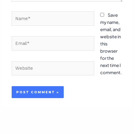
Name*
Save
my name,
email, and
website in
Email*
this
browser
for the
Website
next time I
comment.