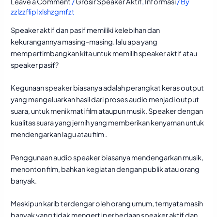
Leave a Comment
/
Grosir Speaker Aktif
,
Informasi
/ By
zzlzzflipl xlshzgmfzt
Speaker aktif dan pasif memiliki kelebihan dan
kekurangannya masing-masing. lalu apa yang
mempertimbangkan kita untuk memilih speaker aktif atau
speaker pasif?
Kegunaan speaker biasanya adalah perangkat keras output
yang mengeluarkan hasil dari proses audio menjadi output
suara, untuk menikmati film ataupun musik. Speaker dengan
kualitas suara yang jernih yang memberikan kenyaman untuk
mendengarkan lagu atau film .
Penggunaan audio speaker biasanya mendengarkan musik,
menonton film, bahkan kegiatan dengan publik atau orang
banyak.
Meskipun karib terdengar oleh orang umum, ternyata masih
banyak yang tidak mengerti perbedaan speaker aktif dan