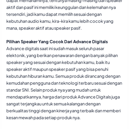
dapat memahaminya, tentunya masing-masing dari speaker
aktif dan pasif ini memiliki keunggulan dan kelemahan nya
tersendiri, jadi kamu dapat memilih sesuai dengan
kebutuhan audio kamu, kira-kira kamu lebih cocok yang
mana, speaker aktif atau speaker pasif.
Pilihan Speaker Yang Cocok Dari Advance Digitals
Advance digitals saat ini sudah masuk seluruh pasar
elektonik, yang berikan penawaran dengan banyak pilihan
speaker yang sesuai dengan kebutuhan kamu, baik itu
speaker aktif maupun speaker pasif yang bisa penuhi
kebutuhan hiburan kamu. Semua produk dirancang dengan
kemudahan pengguna dan teknologi terbaru sesuai dengan
standar SNI. Selain produk nya yang mudah untuk
mendapatkannya, harga dari produk Advance Digitals juga
sangat terjangkau untuk semua kalangan dengan
berkualitas tinggi dengan kinerja yang terbaik dan memberi
kesan mewah pada setiap produk nya.