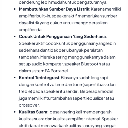
cenderung lebih mudah untuk pengaturannya.
Membutuhkan Sumber Daya Listrik
: Karena memiliki
amplifier built-in, speaker aktif memerlukan sumber
daya listrik yang cukup untuk mengoperasikan
amplifier da.
Cocok Untuk Penggunaan Yang Sederhana
:
Speaker aktif cocok untuk penggunaan yang lebih
sederhana dan tidak perlu banyak peralatan
tambahan. Mereka sering menggunakannya dalam
set up audio komputer, speaker Bluetooth atau
dalam sistem PA Portabel.
Kontrol Terintegrasi:
Biasanya sudah lengkapi
dengan kontrol volume dan tone (seperti bass dan
treble) pada speaker itu sendiri. Beberapa model
juga memiliki fitur tambahan seperti equalizer atau
crossover.
Kualitas Suara:
desain sering kali mempengaruhi
kualitas suara dan kualitas amplifier internal. Speaker
aktif dapat menawarkan kualitas suara yang sangat