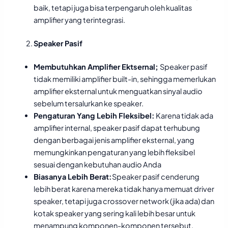
baik, tetapi juga bisa terpengaruh oleh kualitas
amplifier yang terintegrasi.
Speaker Pasif
Membutuhkan Amplifier Ektsernal;
Speaker pasif
tidak memiliki amplifier built-in, sehingga memerlukan
amplifier eksternal untuk menguatkan sinyal audio
sebelum tersalurkan ke speaker.
Pengaturan Yang Lebih Fleksibel:
Karena tidak ada
amplifier internal, speaker pasif dapat terhubung
dengan berbagai jenis amplifier eksternal, yang
memungkinkan pengaturan yang lebih fleksibel
sesuai dengan kebutuhan audio Anda
Biasanya Lebih Berat:
Speaker pasif cenderung
lebih berat karena mereka tidak hanya memuat driver
speaker, tetapi juga crossover network (jika ada) dan
kotak speaker yang sering kali lebih besar untuk
menampung komponen-komponen tersebut.