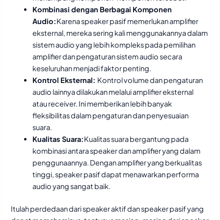
Kombinasi dengan Berbagai Komponen
Audio:
Karena speaker pasif memerlukan amplifier
eksternal, mereka sering kali menggunakannya dalam
sistem audio yang lebih kompleks pada pemilihan
amplifier dan pengaturan sistem audio secara
keseluruhan menjadi faktor penting.
Kontrol Eksternal:
Kontrol volume dan pengaturan
audio lainnya dilakukan melalui amplifier eksternal
atau receiver. Ini memberikan lebih banyak
fleksibilitas dalam pengaturan dan penyesuaian
suara.
Kualitas Suara:
Kualitas suara bergantung pada
kombinasi antara speaker dan amplifier yang dalam
penggunaannya. Dengan amplifier yang berkualitas
tinggi, speaker pasif dapat menawarkan performa
audio yang sangat baik.
Itulah perdedaan dari speaker aktif dan speaker pasif yang