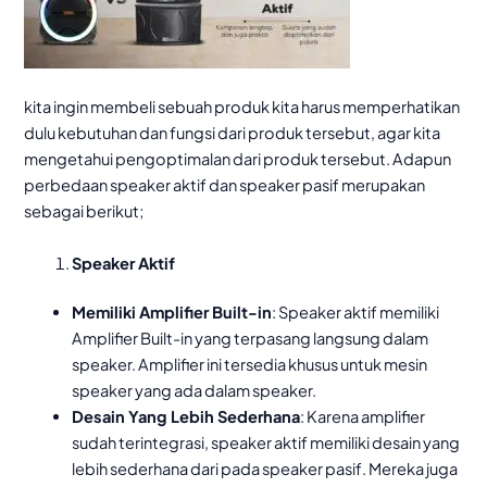
kita ingin membeli sebuah produk kita harus memperhatikan
dulu kebutuhan dan fungsi dari produk tersebut, agar kita
mengetahui pengoptimalan dari produk tersebut. Adapun
perbedaan speaker aktif dan speaker pasif merupakan
sebagai berikut;
Speaker Aktif
Memiliki Amplifier Built-in
: Speaker aktif memiliki
Amplifier Built-in yang terpasang langsung dalam
speaker. Amplifier ini tersedia khusus untuk mesin
speaker yang ada dalam speaker.
Desain Yang Lebih Sederhana
: Karena amplifier
sudah terintegrasi, speaker aktif memiliki desain yang
lebih sederhana dari pada speaker pasif. Mereka juga