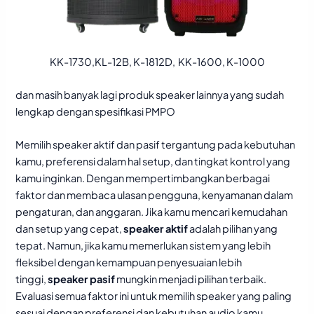
KK-1730,KL-12B, K-1812D, KK-1600, K-1000
dan masih banyak lagi produk speaker lainnya yang sudah
lengkap dengan spesifikasi PMPO
Memilih speaker aktif dan pasif tergantung pada kebutuhan
kamu, preferensi dalam hal setup, dan tingkat kontrol yang
kamu inginkan. Dengan mempertimbangkan berbagai
faktor dan membaca ulasan pengguna, kenyamanan dalam
pengaturan, dan anggaran. Jika kamu mencari kemudahan
dan setup yang cepat,
speaker aktif
adalah pilihan yang
tepat. Namun, jika kamu memerlukan sistem yang lebih
fleksibel dengan kemampuan penyesuaian lebih
tinggi,
speaker pasif
mungkin menjadi pilihan terbaik.
Evaluasi semua faktor ini untuk memilih speaker yang paling
sesuai dengan preferensi dan kebutuhan audio kamu.