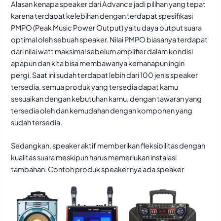
Alasan kenapa speaker dari Advance jadi pilihan yang tepat
karena terdapat kelebihan dengan terdapat spesifikasi
PMPO (Peak Music Power Output) yaitu daya output suara
optimal oleh sebuah speaker. Nilai PMPO biasanya terdapat
dari nilai watt maksimal sebelum amplifier dalam kondisi
apapun dan kita bisa membawanya kemanapun ingin
pergi. Saat ini sudah terdapat lebih dari 100 jenis speaker
tersedia, semua produk yang tersedia dapat kamu
sesuaikan dengan kebutuhan kamu, dengan tawaran yang
tersedia oleh dan kemudahan dengan komponen yang
sudah tersedia.
Sedangkan, speaker aktif memberikan fleksibilitas dengan
kualitas suara meskipun harus memerlukan instalasi
tambahan. Contoh produk speaker nya ada speaker