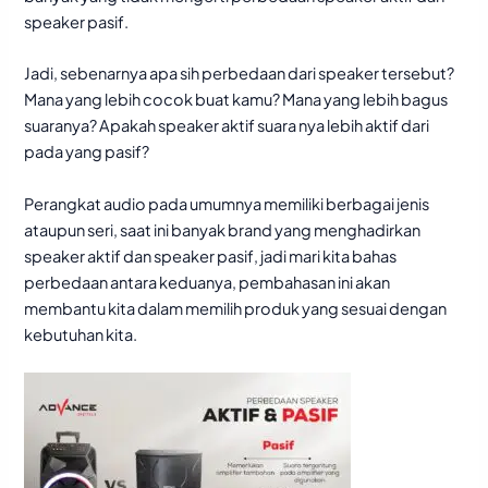
speaker pasif.
Jadi, sebenarnya apa sih perbedaan dari speaker tersebut?
Mana yang lebih cocok buat kamu? Mana yang lebih bagus
suaranya? Apakah speaker aktif suara nya lebih aktif dari
pada yang pasif?
Perangkat audio pada umumnya memiliki berbagai jenis
ataupun seri, saat ini banyak brand yang menghadirkan
speaker aktif dan speaker pasif, jadi mari kita bahas
perbedaan antara keduanya, pembahasan ini akan
membantu kita dalam memilih produk yang sesuai dengan
kebutuhan kita.