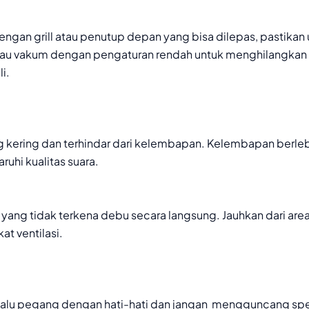
engan grill atau penutup depan yang bisa dilepas, pastika
tau vakum dengan pengaturan rendah untuk menghilangkan de
i.
g kering dan terhindar dari kelembapan. Kelembapan berl
uhi kualitas suara.
ang tidak terkena debu secara langsung. Jauhkan dari are
at ventilasi.
alu pegang dengan hati-hati dan jangan mengguncang spea