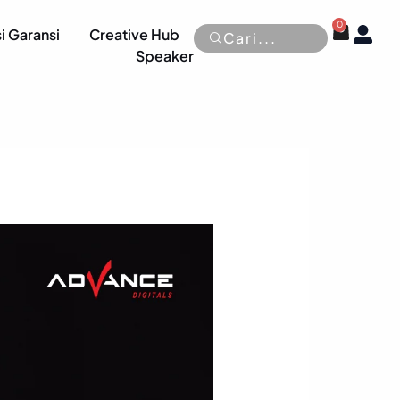
0
Cart
OP
i Garansi
Creative Hub
Cari...
Speaker