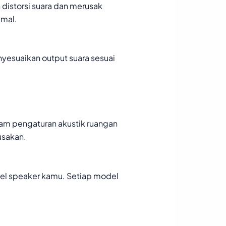
distorsi suara dan merusak
imal.
nyesuaikan output suara sesuai
lam pengaturan akustik ruangan
usakan.
del speaker kamu. Setiap model