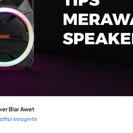
ker Biar Awet
lzzflipl xlshzgmfzt