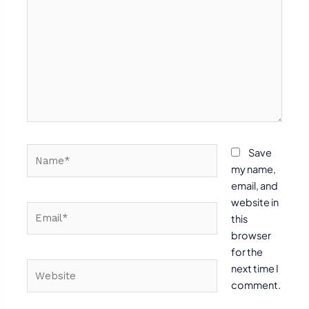
Name*
Save
my name,
email, and
website in
Email*
this
browser
for the
Website
next time I
comment.