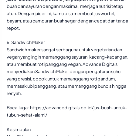
buah dan sayuran dengan maksimal, menjaga nutrisi tetap
utuh. Dengan juicer ini, kamu bisa membuat jus wortel,
bayam, atau campuran buah segar dengan cepat dan tanpa
repot.
6. Sandwich Maker
Sandwich maker sangat serbaguna untuk vegetarian dan
vegan yang ingin memanggang sayuran, kacang-kacangan,
atau membuat roti panggang vegan. Advance Digitals
menyediakan Sandwich Maker dengan pengaturan suhu
yang presisi, cocok untuk memanggang roti gandum,
memasak ubi panggang, atau memanggang buncis hingga
renyah.
Baca Juga :
https://advancedigitals.co.id/jus-buah-untuk-
tubuh-sehat-alami/
Kesimpulan