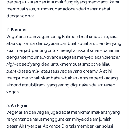
berbagai ukuran dan fitur multifungsi yang membantu kamu
membuat saus, hummus, dan adonan dari bahan nabati
dengan cepat.
2.
Blender
Vegetarian dan vegan sering kali membuat smoothie, saus,
atau sup kental dari sayuran dan buah-buahan. Blender yang
kuat menjadi penting untuk menghaluskan bahan-bahan ini
dengan sempurna. Advance Digitals menyediakan
blender
high-speed
yang ideal untuk membuat smoothie hijau,
plant-based milk
, atau saus vegan yang creamy. Alat ini
mampu menghaluskan bahan-bahan keras seperti kacang
almond atau biji rami, yang sering digunakan dalam resep
vegan.
3.
Air Fryer
Vegetarian dan vegan juga dapat menikmati makanan yang
renyah tanpa harus menggunakan minyak dalam jumlah
besar. Air fryer dari Advance Digitals memberikan solusi