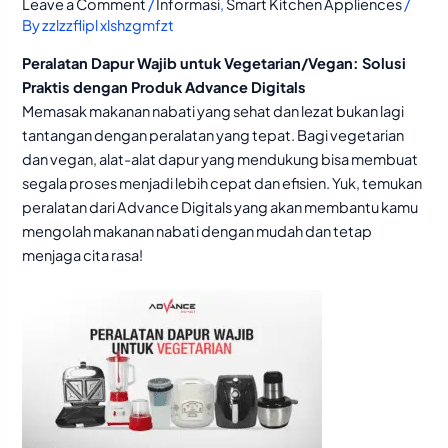
Leave a Comment
/
Informasi
,
Smart Kitchen Appliences
/
By
zzlzzflipl xlshzgmfzt
Peralatan Dapur Wajib untuk Vegetarian/Vegan: Solusi
Praktis dengan Produk Advance Digitals
Memasak makanan nabati yang sehat dan lezat bukan lagi
tantangan dengan peralatan yang tepat. Bagi vegetarian
dan vegan, alat-alat dapur yang mendukung bisa membuat
segala proses menjadi lebih cepat dan efisien. Yuk, temukan
peralatan dari Advance Digitals yang akan membantu kamu
mengolah makanan nabati dengan mudah dan tetap
menjaga cita rasa!