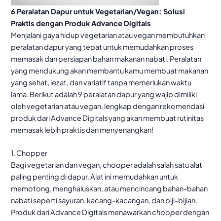
6 Peralatan Dapur untuk Vegetarian/Vegan: Solusi
Praktis dengan Produk Advance Digitals
Menjalani gaya hidup vegetarian atau vegan membutuhkan
peralatan dapur yang tepat untuk memudahkan proses
memasak dan persiapan bahan makanan nabati. Peralatan
yang mendukung akan membantu kamu membuat makanan
yang sehat, lezat, dan variatif tanpa memerlukan waktu
lama. Berikut adalah 9 peralatan dapur yang wajib dimiliki
oleh vegetarian atau vegan, lengkap dengan rekomendasi
produk dari Advance Digitals yang akan membuat rutinitas
memasak lebih praktis dan menyenangkan!
1. Chopper
Bagi vegetarian dan vegan, chooper adalah salah satu alat
paling penting di dapur. Alat ini memudahkan untuk
memotong, menghaluskan, atau mencincang bahan-bahan
nabati seperti sayuran, kacang-kacangan, dan biji-bijian.
Produk dari Advance Digitals menawarkan
chooper
dengan