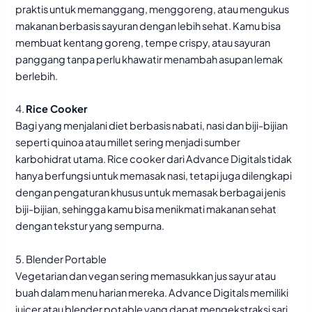
praktis untuk memanggang, menggoreng, atau mengukus
makanan berbasis sayuran dengan lebih sehat. Kamu bisa
membuat kentang goreng, tempe crispy, atau sayuran
panggang tanpa perlu khawatir menambah asupan lemak
berlebih.
4.
Rice Cooker
Bagi yang menjalani diet berbasis nabati, nasi dan biji-bijian
seperti quinoa atau millet sering menjadi sumber
karbohidrat utama. Rice cooker dari Advance Digitals tidak
hanya berfungsi untuk memasak nasi, tetapi juga dilengkapi
dengan pengaturan khusus untuk memasak berbagai jenis
biji-bijian, sehingga kamu bisa menikmati makanan sehat
dengan tekstur yang sempurna.
5. Blender Portable
Vegetarian dan vegan sering memasukkan jus sayur atau
buah dalam menu harian mereka. Advance Digitals memiliki
juicer atau blender potable yang dapat mengekstraksi sari