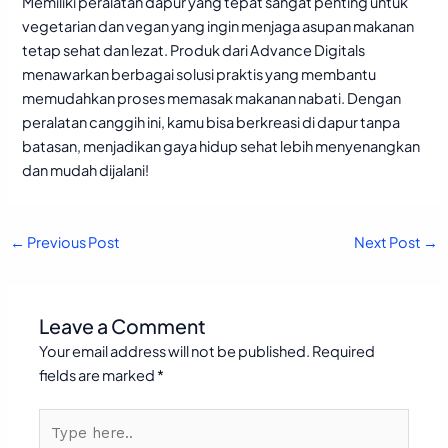
Memiliki peralatan dapur yang tepat sangat penting untuk
vegetarian dan vegan yang ingin menjaga asupan makanan
tetap sehat dan lezat. Produk dari Advance Digitals
menawarkan berbagai solusi praktis yang membantu
memudahkan proses memasak makanan nabati. Dengan
peralatan canggih ini, kamu bisa berkreasi di dapur tanpa
batasan, menjadikan gaya hidup sehat lebih menyenangkan
dan mudah dijalani!
←
Previous Post
Next Post
→
Leave a Comment
Your email address will not be published.
Required
fields are marked
*
Type
here..