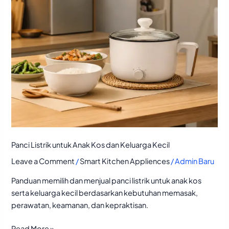
Keluarga
Kecil
Panci Listrik untuk Anak Kos dan Keluarga Kecil
Leave a Comment
/
Smart Kitchen Appliences
/
Admin Baru
Panduan memilih dan menjual panci listrik untuk anak kos
serta keluarga kecil berdasarkan kebutuhan memasak,
perawatan, keamanan, dan kepraktisan.
Read More »