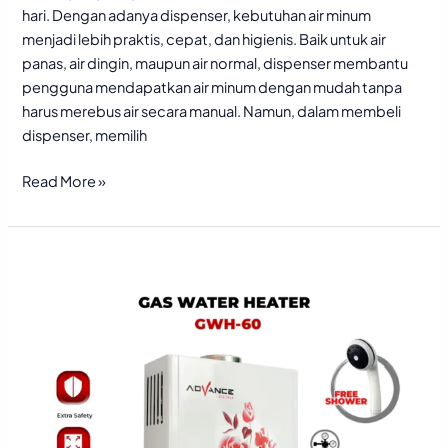
hari. Dengan adanya dispenser, kebutuhan air minum
menjadi lebih praktis, cepat, dan higienis. Baik untuk air
panas, air dingin, maupun air normal, dispenser membantu
pengguna mendapatkan air minum dengan mudah tanpa
harus merebus air secara manual. Namun, dalam membeli
dispenser, memilih
Read More »
Keuntungan
Membeli
Water
Heater
dari
Distributor
Resmi