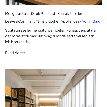
Mengatur Rotasi Stok Panci Listrik untuk Reseller
Leave a Comment
/
Smart Kitchen Appliences
/
Admin Baru
Strategi reseller mengatur pembelian, variasi, pencatatan,
dan rotasi stok panci listrik agar modal serta persediaan
lebih terkendali.
Read More »
Distributor
Panci
Listrik:
Bandingkan
Nilai
dan
Layanan