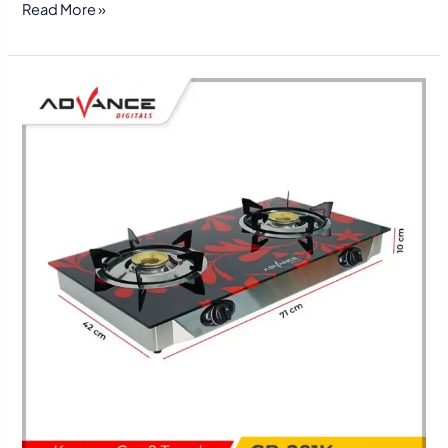
Read More »
Grosir
Kompor
Gas
Berkualitas
dengan
Pengiriman
Seluruh
Indonesia