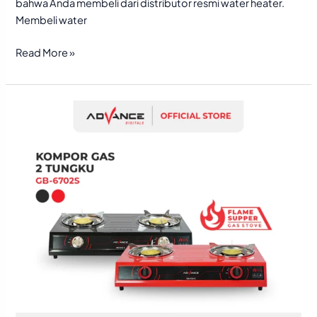
bahwa Anda membeli dari distributor resmi water heater.
Membeli water
Read More »
Distributor
Kompor
Gas
Terpercaya
untuk
Kebutuhan
Rumah
Tangga
dan
Usaha