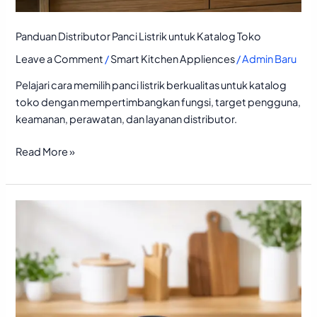
Panduan Distributor Panci Listrik untuk Katalog Toko
Leave a Comment
/
Smart Kitchen Appliences
/
Admin Baru
Pelajari cara memilih panci listrik berkualitas untuk katalog
toko dengan mempertimbangkan fungsi, target pengguna,
keamanan, perawatan, dan layanan distributor.
Read More »
Distributor
Panci
Listrik
Termurah
Berkualitas:
Panduan
Pembeli