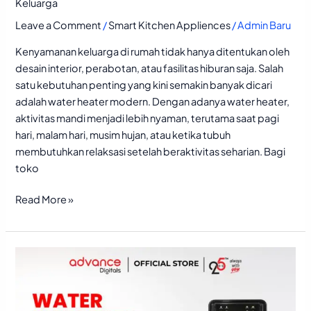
Keluarga
Leave a Comment
/
Smart Kitchen Appliences
/
Admin Baru
Kenyamanan keluarga di rumah tidak hanya ditentukan oleh
desain interior, perabotan, atau fasilitas hiburan saja. Salah
satu kebutuhan penting yang kini semakin banyak dicari
adalah water heater modern. Dengan adanya water heater,
aktivitas mandi menjadi lebih nyaman, terutama saat pagi
hari, malam hari, musim hujan, atau ketika tubuh
membutuhkan relaksasi setelah beraktivitas seharian. Bagi
toko
Read More »
Keuntungan
Membeli
Dispenser
dari