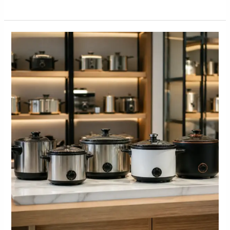
Panduan
Distributor
Panci
Listrik
untuk
Katalog
Toko