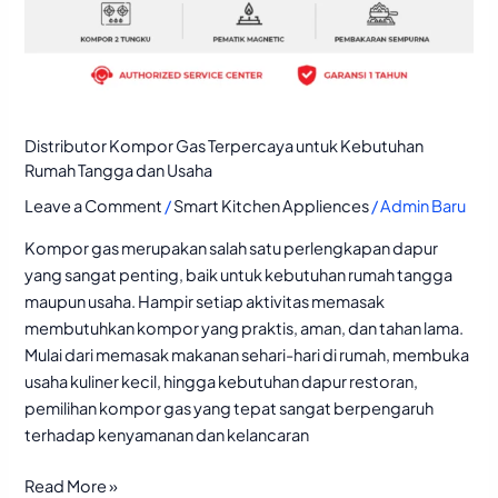
Distributor Kompor Gas Terpercaya untuk Kebutuhan
Rumah Tangga dan Usaha
Leave a Comment
/
Smart Kitchen Appliences
/
Admin Baru
Kompor gas merupakan salah satu perlengkapan dapur
yang sangat penting, baik untuk kebutuhan rumah tangga
maupun usaha. Hampir setiap aktivitas memasak
membutuhkan kompor yang praktis, aman, dan tahan lama.
Mulai dari memasak makanan sehari-hari di rumah, membuka
usaha kuliner kecil, hingga kebutuhan dapur restoran,
pemilihan kompor gas yang tepat sangat berpengaruh
terhadap kenyamanan dan kelancaran
Read More »