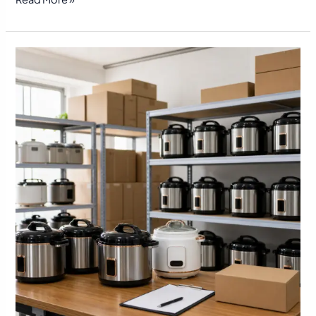
Mengatur
Rotasi
Stok
Panci
Listrik
untuk
Reseller