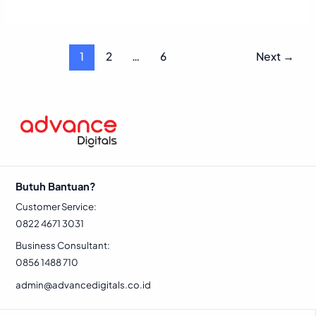
1
2
…
6
Next
→
Butuh Bantuan?
Customer Service:
0822 4671 3031
Business Consultant:
0856 1488 710
admin@advancedigitals.co.id