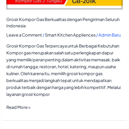
Grosir Kompor Gas Berkualitas dengan Pengiriman Seluruh
Indonesia
Leave a Comment
/
Smart Kitchen Appliences
/
Admin Baru
Grosir Kompor Gas Terpercaya untuk Berbagai Kebutuhan
Kompor gas merupakan salah satu perlengkapan dapur
yang memiliki peran penting dalam aktivitas memasak, baik
di rumah tangga, restoran, hotel, katering, maupun usaha
kuliner. Oleh karena itu, memilih grosir kompor gas
berkualitas menjadi langkah tepat untuk mendapatkan
produk terbaik dengan harga yang lebih kompetitif. Melalui
layanan grosir kompor
Read More »