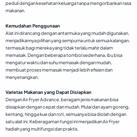
peduli dengan kesehatan keluarga tanpa mengorbankan rasa
makanan.
Kemudahan Penggunaan
Alat ini dirancang dengan antarmuka yang mudah digunakan,
menjadikannya pilihan yang sempurna untuk semua kalangan,
termasuk bagi mereka yang tidak terlalu mahir dalam
memasak. Dengan beberapa tombol sederhana, ibu bisa
mengatur waktu dan suhu memasak dengan mudah,
membuat proses memasak menjadi lebih efisien dan
menyenangkan.
Varietas Makanan yang Dapat Disiapkan
Dengan Air Fryer Advance, beragam jenis makanan bisa
disiapkan dengan cepat dan mudah. Mulai dari ayam goreng,
kentang, hingga kue dan roti, semuanya bisa diolah dengan
satu alat ini. Keberagaman fungsi ini menjadikan Air Fryer
hadiah yang multifungsi dan praktis.