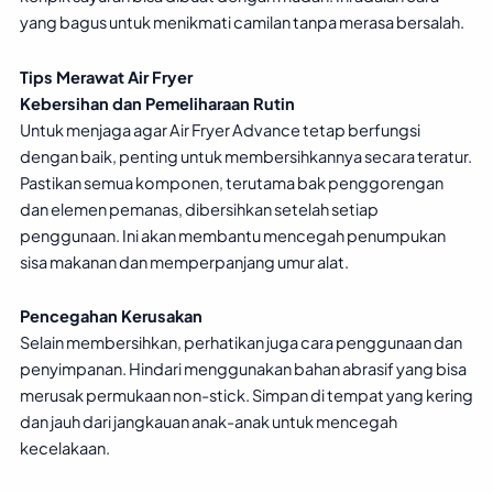
yang bagus untuk menikmati camilan tanpa merasa bersalah.
Tips Merawat Air Fryer
Kebersihan dan Pemeliharaan Rutin
Untuk menjaga agar Air Fryer Advance tetap berfungsi
dengan baik, penting untuk membersihkannya secara teratur.
Pastikan semua komponen, terutama bak penggorengan
dan elemen pemanas, dibersihkan setelah setiap
penggunaan. Ini akan membantu mencegah penumpukan
sisa makanan dan memperpanjang umur alat.
Pencegahan Kerusakan
Selain membersihkan, perhatikan juga cara penggunaan dan
penyimpanan. Hindari menggunakan bahan abrasif yang bisa
merusak permukaan non-stick. Simpan di tempat yang kering
dan jauh dari jangkauan anak-anak untuk mencegah
kecelakaan.