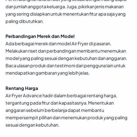
dan jumlah anggota keluarga. Juga, pikirkan jenis makanan
yang sering disiapkan untuk menentukan fitur apa saja yang
paling dibutuhkan.
Perbandingan Merek dan Model
Ada berbagai merek dan model Air Fryer di pasaran.
Melakukan riset dan perbandingan membantu menemukan
model yang paling sesuai dengan kebutuhan dan anggaran.
Baca ulasan produk dan testimoni dari pengguna lain untuk
mendapatkan gambaran yang lebih jelas.
Rentang Harga
Air Fryer Advance hadir dalam berbagai rentang harga,
tergantung pada fitur dan kapasitasnya. Menentukan
anggaran sebelum berbelanja dapat membantu
mempersempit pilihan dan menemukan produk yang paling
sesuai dengan kebutuhan.