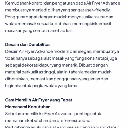
Kemudahan kontrol dan pengaturan pada Air Fryer Advance
membuatnya menjadi pilihan yang sangat user-friendly.
Pengguna dapat dengan mudah menyesuaikan suhu dan
waktu memasak sesuai kebutuhan, memungkinkan hasil
masakan yang sempurna setiap kali.
Desain dan Durabilitas
Desain Air Fryer Advance modern dan elegan, membuatnya
tidak hanya sebagai alat masak yang fungsional tetapi juga
sebagai dekorasi dapur yang menarik. Dibuat dengan
material berkualitas tinggi, alat ini tahan lama dan mudah
dibersihkan, memastikan penggunaan yang aman dan
higienis untuk jangka waktu yang lama.
Cara Memilih Air Fryer yang Tepat
Memahami Kebutuhan
Sebelum memilih Air Fryer Advance, penting untuk
memahami kebutuhan dan preferensi pribadi.
Pertimbangkan ukuran alat yang sesuai dengan ruang dapur