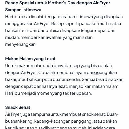
Resep Spesial untuk Mother’s Day dengan Air Fryer
Sarapan Istimewa
Hari Ibu bisa dimulai dengan sarapan istimewa yang disiapkan
menggunakan Air Fryer. Resep seperti pancake, muffin, atau
bahkan telur dan bacon bisa disiapkan dengan cepat dan
mudah, memberikan awal hari yang manis dan
menyenangkan.
Makan Malam yang Lezat
Untuk makan malam, ada banyak resep yang bisa diolah
dengan Air Fryer. Cobalah membuat ayam panggang, ikan
bakar, atau bahkan pizza buatan sendiri. Semua bisa disiapkan
dengan cepat dan hasilnya lezat, menjadikan makan malam
Hari Ibu menjadi momen yang tak terlupakan.
Snack Sehat
Air Fryer juga sempurna untuk membuat snack sehat. Buah-
buahan kering, kacang-kacangan panggang, atau bahkan
keripik sayuran bisa dibuat dengan mudah. Ini adalah cara