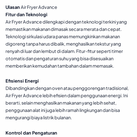
Ulasan
Air Fryer Advance
Fitur dan Teknologi
Air Fryer Advance dilengkapi dengan teknologi terkini yang
memastikan makanan dimasak secara merata dan cepat.
Teknologi sirkulasi udara panas memungkinkan makanan
digoreng tanpa harus dibalik, menghasilkan tekstur yang
renyah di luar dan lembut di dalam. Fitur-fitur seperti timer
otomatis dan pengaturan suhu yang bisa disesuaikan
memberikan kemudahan tambahan dalam memasak.
Efisiensi Energi
Dibandingkan dengan oven atau penggorengan tradisional,
Air Fryer Advance lebih efisien dalam penggunaan energi. Ini
berarti, selain menghasilkan makanan yang lebih sehat,
penggunaan alat ini juga lebih ramah lingkungan dan bisa
mengurangi biaya listrik bulanan.
Kontrol dan Pengaturan