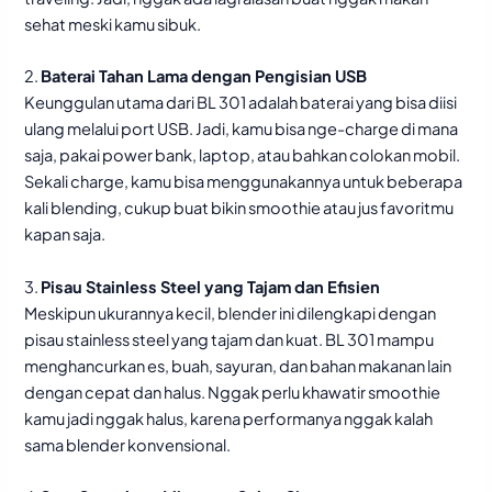
sehat meski kamu sibuk.
2.
Baterai Tahan Lama dengan Pengisian USB
Keunggulan utama dari BL 301 adalah baterai yang bisa diisi
ulang melalui port USB. Jadi, kamu bisa nge-charge di mana
saja, pakai power bank, laptop, atau bahkan colokan mobil.
Sekali charge, kamu bisa menggunakannya untuk beberapa
kali blending, cukup buat bikin smoothie atau jus favoritmu
kapan saja.
3.
Pisau Stainless Steel yang Tajam dan Efisien
Meskipun ukurannya kecil, blender ini dilengkapi dengan
pisau stainless steel yang tajam dan kuat. BL 301 mampu
menghancurkan es, buah, sayuran, dan bahan makanan lain
dengan cepat dan halus. Nggak perlu khawatir smoothie
kamu jadi nggak halus, karena performanya nggak kalah
sama blender konvensional.