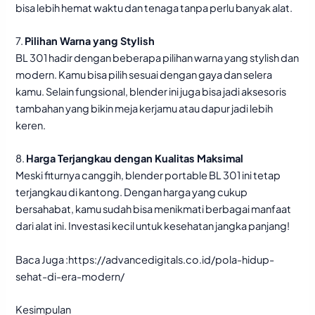
bisa lebih hemat waktu dan tenaga tanpa perlu banyak alat.
7.
Pilihan Warna yang Stylish
BL 301 hadir dengan beberapa pilihan warna yang stylish dan
modern. Kamu bisa pilih sesuai dengan gaya dan selera
kamu. Selain fungsional, blender ini juga bisa jadi aksesoris
tambahan yang bikin meja kerjamu atau dapur jadi lebih
keren.
8.
Harga Terjangkau dengan Kualitas Maksimal
Meski fiturnya canggih, blender portable BL 301 ini tetap
terjangkau di kantong. Dengan harga yang cukup
bersahabat, kamu sudah bisa menikmati berbagai manfaat
dari alat ini. Investasi kecil untuk kesehatan jangka panjang!
Baca Juga :
https://advancedigitals.co.id/pola-hidup-
sehat-di-era-modern/
Kesimpulan