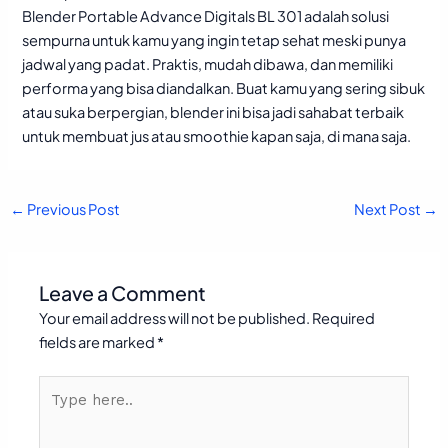
Blender Portable Advance Digitals BL 301 adalah solusi
sempurna untuk kamu yang ingin tetap sehat meski punya
jadwal yang padat. Praktis, mudah dibawa, dan memiliki
performa yang bisa diandalkan. Buat kamu yang sering sibuk
atau suka berpergian, blender ini bisa jadi sahabat terbaik
untuk membuat jus atau smoothie kapan saja, di mana saja.
←
Previous Post
Next Post
→
Leave a Comment
Your email address will not be published.
Required
fields are marked
*
Type
here..