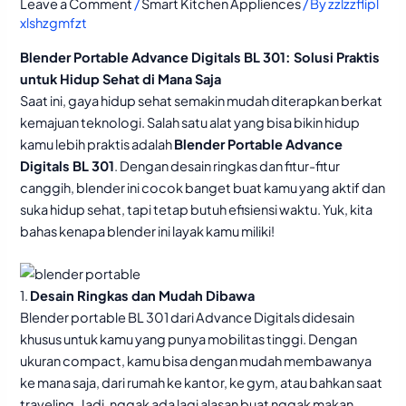
Leave a Comment
/
Smart Kitchen Appliences
/ By
zzlzzflipl
xlshzgmfzt
Blender Portable Advance Digitals BL 301: Solusi Praktis
untuk Hidup Sehat di Mana Saja
Saat ini, gaya hidup sehat semakin mudah diterapkan berkat
kemajuan teknologi. Salah satu alat yang bisa bikin hidup
kamu lebih praktis adalah
Blender Portable Advance
Digitals BL 301
. Dengan desain ringkas dan fitur-fitur
canggih, blender ini cocok banget buat kamu yang aktif dan
suka hidup sehat, tapi tetap butuh efisiensi waktu. Yuk, kita
bahas kenapa blender ini layak kamu miliki!
1.
Desain Ringkas dan Mudah Dibawa
Blender portable BL 301 dari Advance Digitals didesain
khusus untuk kamu yang punya mobilitas tinggi. Dengan
ukuran compact, kamu bisa dengan mudah membawanya
ke mana saja, dari rumah ke kantor, ke gym, atau bahkan saat
traveling. Jadi, nggak ada lagi alasan buat nggak makan