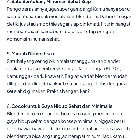
4.
Satu Sentuhan, Minuman Sehat Siap
Pengoperasiannya juga super gampang! Kamu hanya perlu
satu sentuhan untuk menjalankan blender ini. Dalam hitungan
detik, jus atau smoothie segar siap dinikmati. Fitur ini sangat
membantu saat kamu buru-buru tapi tetap pengen
konsumsi minuman sehat.
5.
Mudah Dibersihkan
Satu hal yang sering bikin malas menggunakan blender
adalah proses membersihkannya. Tapi, dengan BL 301,
kamu nggak perlu khawatir. Bagian wadah blender mudah
dilepas dan dicuci, bahkan bisa langsung dibilas dengan air
setelah digunakan. Praktis banget, kan?
6.
Cocok untuk Gaya Hidup Sehat dan Minimalis
Blender ini cocok banget buat kamu yang menerapkan
gaya hidup sehat dengan konsep minimalis. Nggak perlu
ribet bawa-bawa botol minuman tambahan, karena wadah
blendernya bisa langsung jadi tempat minum. Jadi, kamu