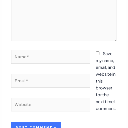
Name*
Save
my name,
email, and
website in
Email*
this
browser
for the
Website
next time I
comment.