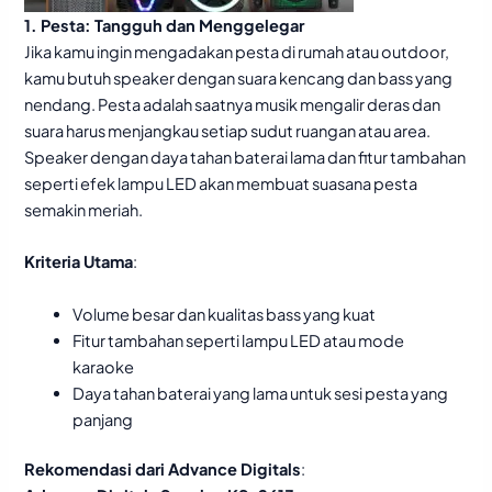
1. Pesta: Tangguh dan Menggelegar
Jika kamu ingin mengadakan pesta di rumah atau outdoor,
kamu butuh speaker dengan suara kencang dan bass yang
nendang. Pesta adalah saatnya musik mengalir deras dan
suara harus menjangkau setiap sudut ruangan atau area.
Speaker dengan daya tahan baterai lama dan fitur tambahan
seperti efek lampu LED akan membuat suasana pesta
semakin meriah.
Kriteria Utama
:
Volume besar dan kualitas bass yang kuat
Fitur tambahan seperti lampu LED atau mode
karaoke
Daya tahan baterai yang lama untuk sesi pesta yang
panjang
Rekomendasi dari Advance Digitals
: