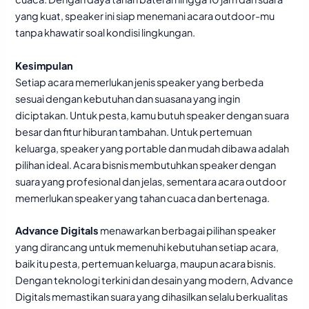
yang kuat, speaker ini siap menemani acara outdoor-mu
tanpa khawatir soal kondisi lingkungan.
Kesimpulan
Setiap acara memerlukan jenis speaker yang berbeda
sesuai dengan kebutuhan dan suasana yang ingin
diciptakan. Untuk pesta, kamu butuh speaker dengan suara
besar dan fitur hiburan tambahan. Untuk pertemuan
keluarga, speaker yang portable dan mudah dibawa adalah
pilihan ideal. Acara bisnis membutuhkan speaker dengan
suara yang profesional dan jelas, sementara acara outdoor
memerlukan speaker yang tahan cuaca dan bertenaga.
Advance Digitals
menawarkan berbagai pilihan speaker
yang dirancang untuk memenuhi kebutuhan setiap acara,
baik itu pesta, pertemuan keluarga, maupun acara bisnis.
Dengan teknologi terkini dan desain yang modern, Advance
Digitals memastikan suara yang dihasilkan selalu berkualitas