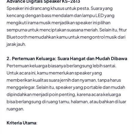
Advance Digitals Speaker KS-2613
Speaker ini dirancang khusus untuk pesta. Suara yang
kencang dengan bass mendalam dan lampu LED yang
mengikuti irama musik menjadikan speaker ini pilihan
sempurna untuk menciptakan suasana meriah. Selain itu, fitur
Bluetooth memudahkan kamu untuk mengontrol musik dari
jarak jauh.
2. Pertemuan Keluarga: Suara Hangat dan Mudah Dibawa
Pertemuan keluarga biasanya berlangsung lebih santai.
Untuk acara ini, kamu memerlukan speaker yang
memberikan kualitas suara jernih dan nyaman, tanpa harus
menggelegar. Selain itu, speaker yang portable dan mudah
dipindahkan menjadi poin penting, karena acara keluarga
bisa berlangsung di ruang tamu, halaman, atau bahkan di luar
ruangan.
Kriteria Utama
: