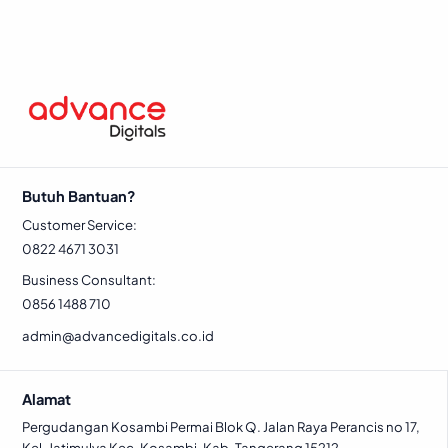
Butuh Bantuan?
Customer Service:
0822 4671 3031
Business Consultant:
0856 1488 710
admin@advancedigitals.co.id
Alamat
Pergudangan Kosambi Permai Blok Q. Jalan Raya Perancis no 17,
Kel. Jatimulya Kec. Kosambi, Kab. Tangerang 15212