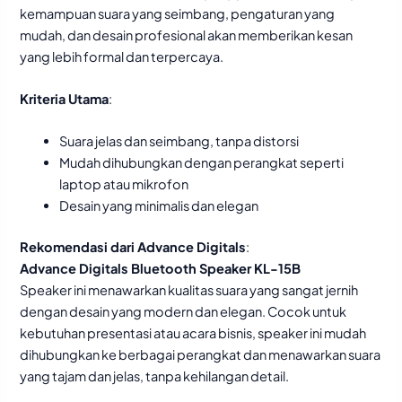
kemampuan suara yang seimbang, pengaturan yang
mudah, dan desain profesional akan memberikan kesan
yang lebih formal dan terpercaya.
Kriteria Utama
:
Suara jelas dan seimbang, tanpa distorsi
Mudah dihubungkan dengan perangkat seperti
laptop atau mikrofon
Desain yang minimalis dan elegan
Rekomendasi dari Advance Digitals
:
Advance Digitals Bluetooth Speaker KL-15B
Speaker ini menawarkan kualitas suara yang sangat jernih
dengan desain yang modern dan elegan. Cocok untuk
kebutuhan presentasi atau acara bisnis, speaker ini mudah
dihubungkan ke berbagai perangkat dan menawarkan suara
yang tajam dan jelas, tanpa kehilangan detail.