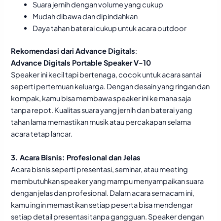
Suara jernih dengan volume yang cukup
Mudah dibawa dan dipindahkan
Daya tahan baterai cukup untuk acara outdoor
Rekomendasi dari Advance Digitals
:
Advance Digitals Portable Speaker V-10
Speaker ini kecil tapi bertenaga, cocok untuk acara santai
seperti pertemuan keluarga. Dengan desain yang ringan dan
kompak, kamu bisa membawa speaker ini ke mana saja
tanpa repot. Kualitas suara yang jernih dan baterai yang
tahan lama memastikan musik atau percakapan selama
acara tetap lancar.
3. Acara Bisnis: Profesional dan Jelas
Acara bisnis seperti presentasi, seminar, atau meeting
membutuhkan speaker yang mampu menyampaikan suara
dengan jelas dan profesional. Dalam acara semacam ini,
kamu ingin memastikan setiap peserta bisa mendengar
setiap detail presentasi tanpa gangguan. Speaker dengan