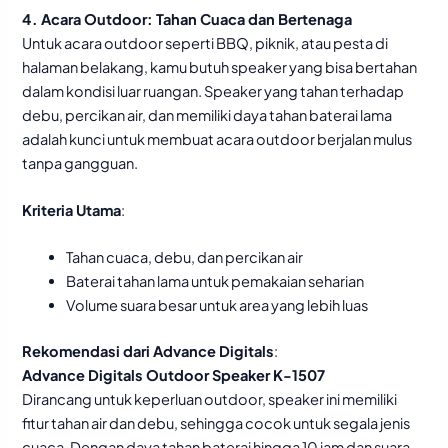
4. Acara Outdoor: Tahan Cuaca dan Bertenaga
Untuk acara outdoor seperti BBQ, piknik, atau pesta di
halaman belakang, kamu butuh speaker yang bisa bertahan
dalam kondisi luar ruangan. Speaker yang tahan terhadap
debu, percikan air, dan memiliki daya tahan baterai lama
adalah kunci untuk membuat acara outdoor berjalan mulus
tanpa gangguan.
Kriteria Utama
:
Tahan cuaca, debu, dan percikan air
Baterai tahan lama untuk pemakaian seharian
Volume suara besar untuk area yang lebih luas
Rekomendasi dari Advance Digitals
:
Advance Digitals Outdoor Speaker K-1507
Dirancang untuk keperluan outdoor, speaker ini memiliki
fitur tahan air dan debu, sehingga cocok untuk segala jenis
cuaca. Dengan daya tahan baterai hingga 10 jam dan suara