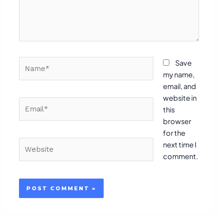
Name*
Save
my name,
email, and
website in
Email*
this
browser
for the
Website
next time I
comment.