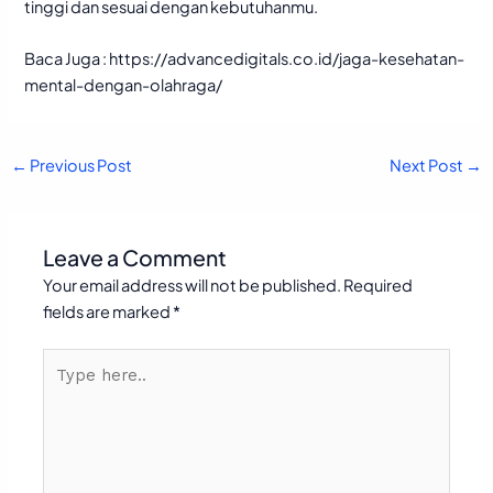
tinggi dan sesuai dengan kebutuhanmu.
Baca Juga :
https://advancedigitals.co.id/jaga-kesehatan-
mental-dengan-olahraga/
←
Previous Post
Next Post
→
Leave a Comment
Your email address will not be published.
Required
fields are marked
*
Type
here..