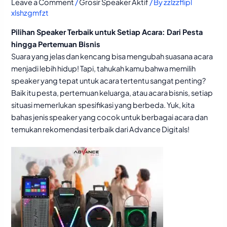
Leave a Comment
/
Grosir Speaker Aktif
/ By
zzlzzflipl
xlshzgmfzt
Pilihan Speaker Terbaik untuk Setiap Acara: Dari Pesta
hingga Pertemuan Bisnis
Suara yang jelas dan kencang bisa mengubah suasana acara
menjadi lebih hidup! Tapi, tahukah kamu bahwa memilih
speaker yang tepat untuk acara tertentu sangat penting?
Baik itu pesta, pertemuan keluarga, atau acara bisnis, setiap
situasi memerlukan spesifikasi yang berbeda. Yuk, kita
bahas jenis speaker yang cocok untuk berbagai acara dan
temukan rekomendasi terbaik dari Advance Digitals!