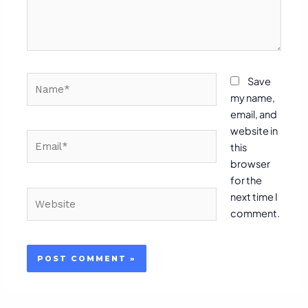
Name*
Save
my name,
email, and
website in
Email*
this
browser
for the
Website
next time I
comment.