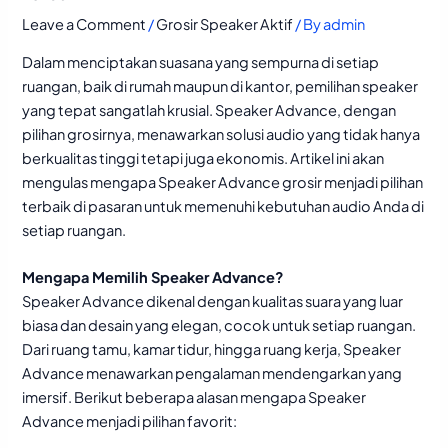
Leave a Comment
/
Grosir Speaker Aktif
/ By
admin
Dalam menciptakan suasana yang sempurna di setiap
ruangan, baik di rumah maupun di kantor, pemilihan speaker
yang tepat sangatlah krusial.
Speaker Advance
, dengan
pilihan grosirnya, menawarkan solusi
audio
yang tidak hanya
berkualitas tinggi tetapi juga ekonomis. Artikel ini akan
mengulas mengapa Speaker Advance grosir menjadi pilihan
terbaik di pasaran untuk memenuhi kebutuhan audio Anda di
setiap ruangan.
Mengapa Memilih Speaker Advance?
Speaker Advance dikenal dengan kualitas suara yang luar
biasa dan desain yang elegan, cocok untuk setiap ruangan.
Dari ruang tamu, kamar tidur, hingga ruang kerja, Speaker
Advance menawarkan pengalaman mendengarkan yang
imersif. Berikut beberapa alasan mengapa Speaker
Advance menjadi pilihan favorit: