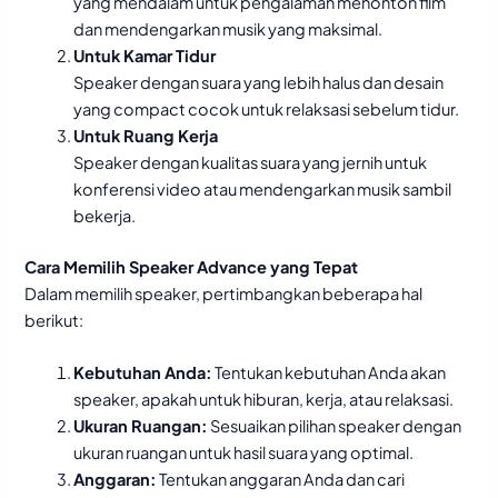
yang mendalam untuk pengalaman menonton film
dan mendengarkan musik yang maksimal.
Untuk Kamar Tidur
Speaker dengan suara yang lebih halus dan desain
yang compact cocok untuk relaksasi sebelum tidur.
Untuk Ruang Kerja
Speaker dengan kualitas suara yang jernih untuk
konferensi video atau mendengarkan musik sambil
bekerja.
Cara Memilih Speaker Advance yang Tepat
Dalam memilih speaker, pertimbangkan beberapa hal
berikut:
Kebutuhan Anda:
Tentukan kebutuhan Anda akan
speaker, apakah untuk hiburan, kerja, atau relaksasi.
Ukuran Ruangan:
Sesuaikan pilihan speaker dengan
ukuran ruangan untuk hasil suara yang optimal.
Anggaran:
Tentukan anggaran Anda dan cari