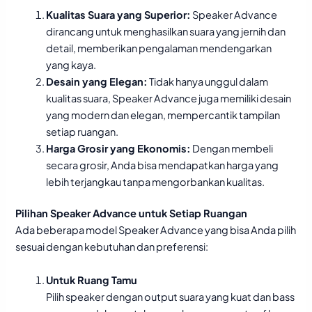
Kualitas Suara yang Superior:
Speaker Advance
dirancang untuk menghasilkan suara yang jernih dan
detail, memberikan pengalaman mendengarkan
yang kaya.
Desain yang Elegan:
Tidak hanya unggul dalam
kualitas suara, Speaker Advance juga memiliki desain
yang modern dan elegan, mempercantik tampilan
setiap ruangan.
Harga Grosir yang Ekonomis:
Dengan membeli
secara grosir, Anda bisa mendapatkan harga yang
lebih terjangkau tanpa mengorbankan kualitas.
Pilihan Speaker Advance untuk Setiap Ruangan
Ada beberapa model Speaker Advance yang bisa Anda pilih
sesuai dengan kebutuhan dan preferensi:
Untuk Ruang Tamu
Pilih speaker dengan output suara yang kuat dan bass