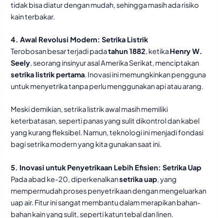
tidak bisa diatur dengan mudah, sehingga masih ada risiko
kain terbakar.
4. Awal Revolusi Modern:
Setrika Listrik
Terobosan besar terjadi pada
tahun 1882
, ketika
Henry W.
Seely
, seorang insinyur asal Amerika Serikat, menciptakan
setrika listrik pertama
. Inovasi ini memungkinkan pengguna
untuk menyetrika tanpa perlu menggunakan api atau arang.
Meski demikian, setrika listrik awal masih memiliki
keterbatasan, seperti panas yang sulit dikontrol dan kabel
yang kurang fleksibel. Namun, teknologi ini menjadi fondasi
bagi setrika modern yang kita gunakan saat ini.
5. Inovasi untuk Penyetrikaan Lebih Efisien:
Setrika Uap
Pada abad ke-20, diperkenalkan
setrika uap
, yang
mempermudah proses penyetrikaan dengan mengeluarkan
uap air. Fitur ini sangat membantu dalam merapikan bahan-
bahan kain yang sulit, seperti katun tebal dan linen.