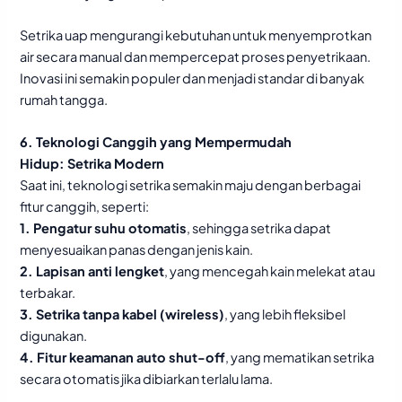
Setrika uap mengurangi kebutuhan untuk menyemprotkan
air secara manual dan mempercepat proses penyetrikaan.
Inovasi ini semakin populer dan menjadi standar di banyak
rumah tangga.
6. Teknologi Canggih yang Mempermudah
Hidup:
Setrika Modern
Saat ini, teknologi setrika semakin maju dengan berbagai
fitur canggih, seperti:
1. Pengatur suhu otomatis
, sehingga setrika dapat
menyesuaikan panas dengan jenis kain.
2. Lapisan anti lengket
, yang mencegah kain melekat atau
terbakar.
3.
Setrika tanpa kabel (wireless)
, yang lebih fleksibel
digunakan.
4.
Fitur keamanan auto shut-off
, yang mematikan setrika
secara otomatis jika dibiarkan terlalu lama.