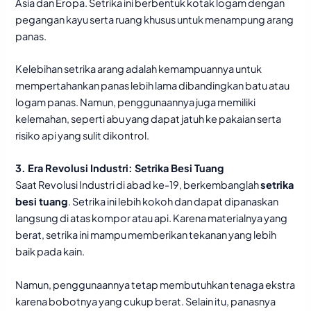
Asia dan Eropa. Setrika ini berbentuk kotak logam dengan
pegangan kayu serta ruang khusus untuk menampung arang
panas.
Kelebihan setrika arang adalah kemampuannya untuk
mempertahankan panas lebih lama dibandingkan batu atau
logam panas. Namun, penggunaannya juga memiliki
kelemahan, seperti abu yang dapat jatuh ke pakaian serta
risiko api yang sulit dikontrol.
3. Era Revolusi Industri:
Setrika Besi Tuang
Saat Revolusi Industri di abad ke-19, berkembanglah
setrika
besi tuang
. Setrika ini lebih kokoh dan dapat dipanaskan
langsung di atas kompor atau api. Karena materialnya yang
berat, setrika ini mampu memberikan tekanan yang lebih
baik pada kain.
Namun, penggunaannya tetap membutuhkan tenaga ekstra
karena bobotnya yang cukup berat. Selain itu, panasnya