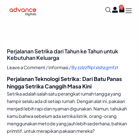
Skip
0
Cart
to
content
Perjalanan Setrika dari Tahun ke Tahun untuk
Kebutuhan Keluarga
Leave a Comment
/
Informasi
/ By
zzlzzflipl xlshzgmfzt
Perjalanan Teknologi Setrika: Dari Batu Panas
hingga Setrika Canggih Masa Kini
Setrika adalah salah satu perangkat rumah tangga yang
hampir selalu ada di setiap rumah. Dengan alat ini, pakaian
menjadi lebih rapi dan nyaman digunakan. Namun, tahukah
kamu bahwa sebelum ada setrika listrik, orang-orang
menggunakan metode yang jauh lebih sederhana, bahkan
primitif, untuk merapikan pakaian mereka?