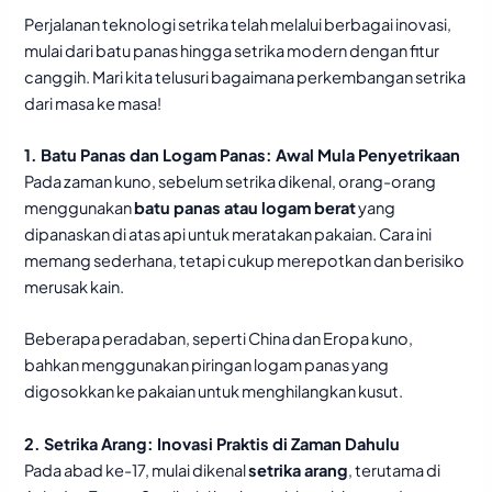
Perjalanan teknologi setrika telah melalui berbagai inovasi,
mulai dari batu panas hingga setrika modern dengan fitur
canggih. Mari kita telusuri bagaimana perkembangan setrika
dari masa ke masa!
1. Batu Panas dan Logam Panas: Awal Mula Penyetrikaan
Pada zaman kuno, sebelum setrika dikenal, orang-orang
menggunakan
batu panas atau logam berat
yang
dipanaskan di atas api untuk meratakan pakaian. Cara ini
memang sederhana, tetapi cukup merepotkan dan berisiko
merusak kain.
Beberapa peradaban, seperti China dan Eropa kuno,
bahkan menggunakan piringan logam panas yang
digosokkan ke pakaian untuk menghilangkan kusut.
2. Setrika Arang: Inovasi Praktis di Zaman Dahulu
Pada abad ke-17, mulai dikenal
setrika arang
, terutama di