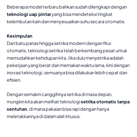
Beberapa model terbaru bahkan sudah dilengkapi dengan
teknologi uap pintar
yang bisa mendeteksi tingkat
kelembutan kain dan menyesuaikan suhu secara otomatis.
Kesimpulan
Dari batu panas hingga setrika modern dengan fitur
otomatis, teknologi setrika telah berkembang pesat untuk
memudahkan kehidupan kita. Jika dulu menyetrika adalah
pekerjaan yang berat dan memakan waktu lama, kini dengan
inovasi teknologi, semuanya bisa dilakukan lebih cepat dan
efisien.
Dengan semakin canggihnya setrika di masa depan,
mungkin kita akan melihat teknologi
setrika otomatis tanpa
sentuhan
, di mana pakaian bisa rapi dengan hanya
meletakkannya di dalam alat khusus.