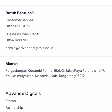
Butuh Bantuan?
Customer Service:
0822 4671 3031
Business Consultant:
0856 1488 710
admin@advancedigitals.co.id
Alamat
Pergudangan Kosambi Permai Blok Q. Jalan Raya Perancis no 17,
Kel. Jatimulya Kec. Kosambi, Kab. Tangerang 15212
Advance Digitals
Promo
Partnership