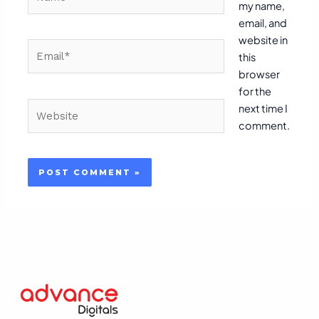
my name,
email, and
website in
Email*
this
browser
for the
Website
next time I
comment.