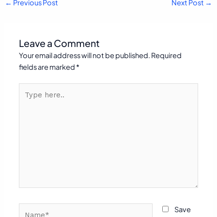
←
Previous Post
Next Post
→
Leave a Comment
Your email address will not be published.
Required
fields are marked
*
Type
here..
Name*
Save