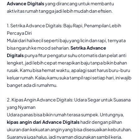
Advance Digitals
yang dirancang untuk membantu
aktivitas rumah tangga jadi lebih mudah dan efisien.
1. Setrika Advance Digitals: Baju Rapi, Penampilan Lebih
Percaya Diri
Mulai dari hal kecil seperti baju yang licin dan rapi, ternyata
bisa ngaruh ke mood seharian.
Setrika Advance
Digitals
punya fitur pengatur suhu otomatis dan pelat anti
lengket, jadi lebih cepat merapikan baju tanpa bikin bahan
rusak. Kamu bisa hemat waktu, apalagi saat harus buru-buru
keluar rumah. Kalau kamu suka tampil rapi setiap hari, ini wajib
banget ada di rumahmu.
2. Kipas Angin Advance Digitals: Udara Segar untuk Suasana
yang Nyaman
Udara panas bisa bikin rumah terasa sumpek. Untungnya,
kipas angin dari Advance Digitals
hadir dengan pilihan
ukuran dan kekuatan angin yang bisa disesuaikan kebutuhan.
Suaranya juga halus, jadi nyaman digunakan sambil kerja,