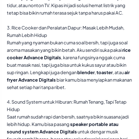
tidur, atau nonton TV. Kipas ini jadi solusi hemat listrik yang
tetap bisa bikin rumah terasa sejuk tanpa harus pakai AC.
3. Rice Cooker dan Peralatan Dapur: Masak Lebih Mudah,
Rumah Lebih Hidup
Rumah yang nyaman bukan cuma soal bersih, tapi juga soal
aroma masakan yang bikin betah. Aku sendiri suka pakai
rice
cooker Advance Digitals
, karena fungsinya nggak cuma
buat masak nasi, tapi juga bisa untuk kukus sayur atau bikin
sup ringan. Lengkapi juga dengan
blender
,
toaster
, atau
air
fryer Advance Digitals
biar kamu bisa menyiapkan makanan
sehat setiap hari tanpa ribet.
4. Sound System untuk Hiburan: Rumah Tenang, Tapi Tetap
Hidup
Saat rumah sudah rapi dan bersih, saatnya bikin suasana jadi
lebih hidup. Kamu bisa pasang
speaker portable atau
sound system Advance Digitals
untuk dengar musik
favorit sambil beres-beres atau sekadar relaksasi sore hari.