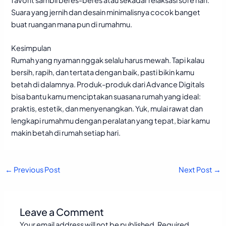
Suara yang jernih dan desain minimalisnya cocok banget
buat ruangan mana pun di rumahmu.
Kesimpulan
Rumah yang nyaman nggak selalu harus mewah. Tapi kalau
bersih, rapih, dan tertata dengan baik, pasti bikin kamu
betah di dalamnya. Produk-produk dari Advance Digitals
bisa bantu kamu menciptakan suasana rumah yang ideal:
praktis, estetik, dan menyenangkan. Yuk, mulai rawat dan
lengkapi rumahmu dengan peralatan yang tepat, biar kamu
makin betah di rumah setiap hari.
←
Previous Post
Next Post
→
Leave a Comment
Your email address will not be published.
Required