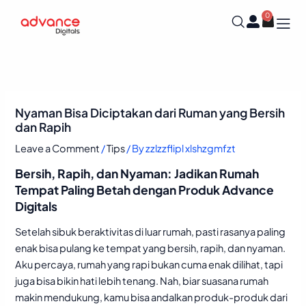
Skip
0
Cart
to
content
Nyaman Bisa Diciptakan dari Ruman yang Bersih
dan Rapih
Leave a Comment
/
Tips
/ By
zzlzzflipl xlshzgmfzt
Bersih, Rapih, dan Nyaman: Jadikan Rumah
Tempat Paling Betah dengan Produk Advance
Digitals
Setelah sibuk beraktivitas di luar rumah, pasti rasanya paling
enak bisa pulang ke tempat yang bersih, rapih, dan nyaman.
Aku percaya, rumah yang rapi bukan cuma enak dilihat, tapi
juga bisa bikin hati lebih tenang. Nah, biar suasana rumah
makin mendukung, kamu bisa andalkan produk-produk dari