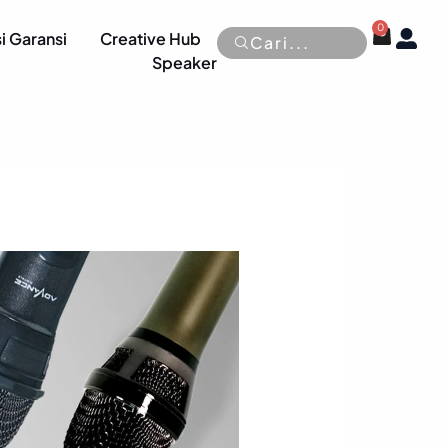
0
Cart
OP
i Garansi
Creative Hub
Cari...
Speaker