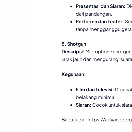
Presentasi dan Siaran:
Di
dari pandangan.
Performa dan Teater:
Ser
tanpa mengganggu gera
5. Shotgun
Deskripsi:
Microphone shotgun 
jarak jauh dan mengurangi suar
Kegunaan:
Film dan Televisi:
Digunaka
belakang minimal.
Siaran:
Cocok untuk siara
Baca Juga :
https://advancedig