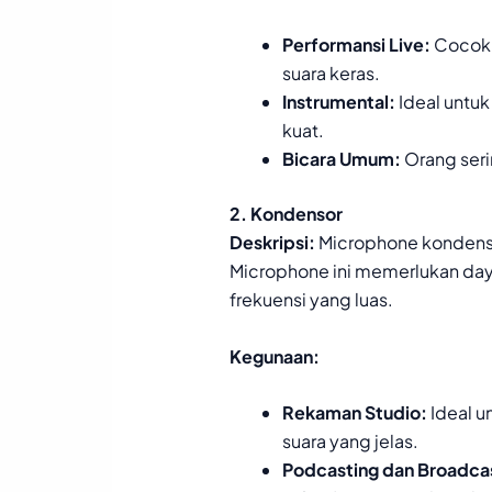
Performansi Live:
Cocok u
suara keras.
Instrumental:
Ideal untu
kuat.
Bicara Umum:
Orang seri
2. Kondensor
Deskripsi:
Microphone kondensor
Microphone ini memerlukan daya
frekuensi yang luas.
Kegunaan:
Rekaman Studio:
Ideal u
suara yang jelas.
Podcasting dan Broadca