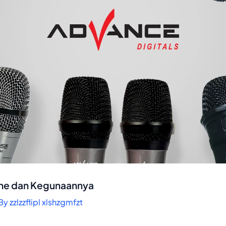
ne dan Kegunaannya
 By
zzlzzflipl xlshzgmfzt