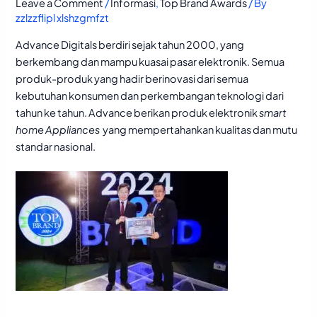
Leave a Comment
/
Informasi
,
Top Brand Awards
/ By
zzlzzflipl xlshzgmfzt
Advance Digitals berdiri sejak tahun 2000, yang
berkembang dan mampu kuasai pasar elektronik. Semua
produk-produk yang hadir berinovasi dari semua
kebutuhan konsumen dan perkembangan teknologi dari
tahun ke tahun. Advance berikan produk elektronik
smart
home Appliances
yang mempertahankan kualitas dan mutu
standar nasional.