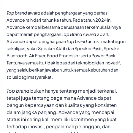
Top brand award
adalah penghargaan yang berhasil
Advance raih dari tahun ke tahun
.
Pada tahun 2024 ini,
Advance kembali bersama perusahaan terkemuka lainnya
dapat meraih penghargaan
Top Brand Award
2024.
Advance dapat penghargaan
top brand
untuk lima kategori
sekaligus, yakni Speaker Aktif dan Speaker Pasif, Speaker
Bluetooth, Air Fryer, Food Processor serta Power Bank.
Tentunya semua itu tidak lepas dari teknologi dan inovatif,
yang selalu berikan jawaban untuk semua kebutuhan dan
solusi bagi masyarakat.
Top brand
bukan hanya tentang menjadi terkenal,
tetapi juga tentang bagaimana Advance dapat
bangun kepercayaan dan kualitas yang konsisten
dalam jangka panjang. Advance yang mencapai
status ini sering kali memiliki komitmen yang kuat
terhadap inovasi, pengalaman pelanggan, dan