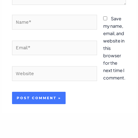
Name*
Save
my name,
email, and
website in
Email*
this
browser
for the
Website
next time I
comment.