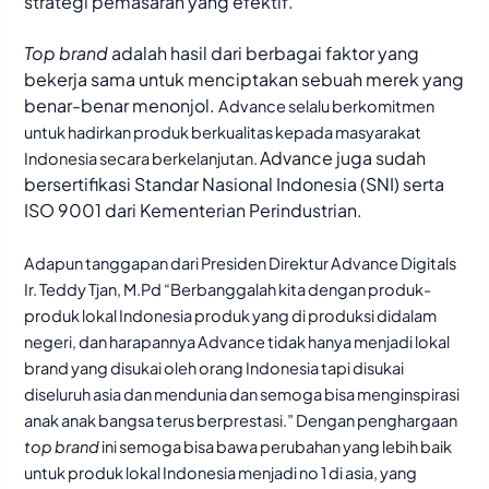
strategi pemasaran yang efektif.
Top brand
adalah hasil dari berbagai faktor yang
bekerja sama untuk menciptakan sebuah merek yang
benar-benar menonjol.
Advance selalu berkomitmen
untuk hadirkan produk berkualitas kepada masyarakat
Advance juga sudah
Indonesia secara berkelanjutan.
bersertifikasi Standar Nasional Indonesia (SNI) serta
ISO 9001 dari Kementerian Perindustrian.
Adapun tanggapan dari Presiden Direktur Advance Digitals
Ir. Teddy Tjan, M.Pd “Berbanggalah kita dengan produk-
produk lokal Indonesia produk yang di produksi didalam
negeri, dan harapannya Advance tidak hanya menjadi lokal
brand yang disukai oleh orang Indonesia tapi disukai
diseluruh asia dan mendunia dan semoga bisa menginspirasi
anak anak bangsa terus berprestasi.” Dengan penghargaan
top brand
ini semoga bisa bawa perubahan yang lebih baik
untuk produk lokal Indonesia menjadi no 1 di asia, yang