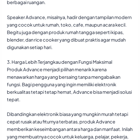
berbagai ruangan.
Speaker Advance, misalnya, hadir dengan tampilan modern
yang cocok untuk rumah, toko, cafe, maupun acara kecil.
Begitu juga dengan produk rumah tangga seperti kipas,
blender, dan rice cooker yang dibuat praktis agar mudah
digunakan setiap hari.
3. Harga Lebih Terjangkau dengan Fungsi Maksimal
Produk Advance menjadi pilihan menarik karena
menawarkan harga yang bersaing tanpa mengabaikan
fungsi. Bagi pengguna yang ingin memiliki elektronik
berkualitas tetapi tetap hemat,
Advance
bisa menjadi solusi
tepat.
Dibandingkan elektronik biasa yang mungkin murah tetapi
cepat rusak atau fiturnya terbatas, produk Advance
memberikan keseimbangan antara harga dan manfaat. Inilah
yang membuatnya cocok untuk keluarga, pelajar, pekerja,