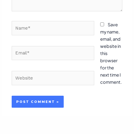
Name*
Save
my name,
email, and
website in
Email*
this
browser
for the
Website
next time I
comment.