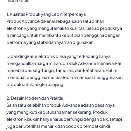
usaha kecil.
1. Kualitas Produk yang Lebih Terpercaya
Produk Advance dikenal sebagai salah satu pilihan
elektronik yang mengutamakan kualitas. Setiap produknya
dirancang untuk membantu kebutuhan pengguna dengan
performa yang stabil dan nyaman digunakan.
Dibandingkan elektronik biasa yang terkadang hanya
mengandalkan harga murah, produk Advance menawarkan
nilai lebih dari segi fungsi, tampilan, dan ketahanan. Hal ini
membuat pengguna merasa lebih aman saat menggunakan
produk untuk jangka panjang.
2. Desain Modern dan Praktis
Salah satu kelebihan produk Advance adalah desainnya
yang mengikuti kebutuhan zaman sekarang. Produk
elektronik bukan hanya harus berfungsi dengan baik, tetapi
juga perlu terlihat menarik dan cocok ditempatkan di