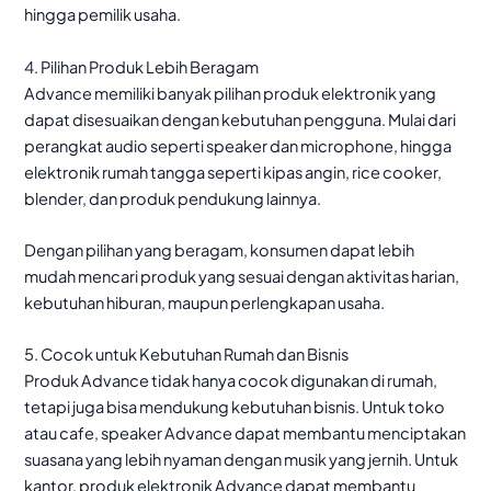
hingga pemilik usaha.
4. Pilihan Produk Lebih Beragam
Advance memiliki banyak pilihan produk
elektronik
yang
dapat disesuaikan dengan kebutuhan pengguna. Mulai dari
perangkat audio seperti speaker dan microphone, hingga
elektronik rumah tangga seperti kipas angin, rice cooker,
blender, dan produk pendukung lainnya.
Dengan pilihan yang beragam, konsumen dapat lebih
mudah mencari produk yang sesuai dengan aktivitas harian,
kebutuhan hiburan, maupun perlengkapan usaha.
5. Cocok untuk Kebutuhan Rumah dan Bisnis
Produk Advance tidak hanya cocok digunakan di rumah,
tetapi juga bisa mendukung kebutuhan bisnis. Untuk toko
atau cafe, speaker Advance dapat membantu menciptakan
suasana yang lebih nyaman dengan musik yang jernih. Untuk
kantor, produk elektronik Advance dapat membantu