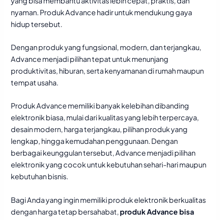
yang bisa membantu aktivitas lebih cepat, praktis, dan
nyaman. Produk Advance hadir untuk mendukung gaya
hidup tersebut.
Dengan produk yang fungsional, modern, dan terjangkau,
Advance menjadi pilihan tepat untuk menunjang
produktivitas, hiburan, serta kenyamanan di rumah maupun
tempat usaha.
Produk Advance memiliki banyak kelebihan dibanding
elektronik biasa, mulai dari kualitas yang lebih terpercaya,
desain modern, harga terjangkau, pilihan produk yang
lengkap, hingga kemudahan penggunaan. Dengan
berbagai keunggulan tersebut, Advance menjadi pilihan
elektronik yang cocok untuk kebutuhan sehari-hari maupun
kebutuhan bisnis.
Bagi Anda yang ingin memiliki produk elektronik berkualitas
dengan harga tetap bersahabat,
produk Advance bisa