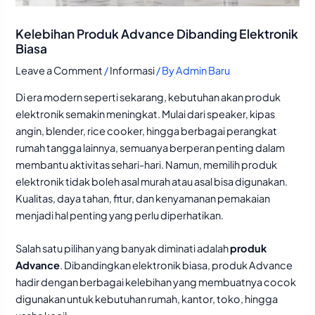
Kelebihan Produk Advance Dibanding Elektronik
Biasa
Leave a Comment
/
Informasi
/ By
Admin Baru
Di era modern seperti sekarang, kebutuhan akan produk
elektronik semakin meningkat. Mulai dari speaker, kipas
angin, blender, rice cooker, hingga berbagai perangkat
rumah tangga lainnya, semuanya berperan penting dalam
membantu aktivitas sehari-hari. Namun, memilih produk
elektronik tidak boleh asal murah atau asal bisa digunakan.
Kualitas, daya tahan, fitur, dan kenyamanan pemakaian
menjadi hal penting yang perlu diperhatikan.
Salah satu pilihan yang banyak diminati adalah
produk
Advance
. Dibandingkan elektronik biasa, produk Advance
hadir dengan berbagai kelebihan yang membuatnya cocok
digunakan untuk kebutuhan rumah, kantor, toko, hingga