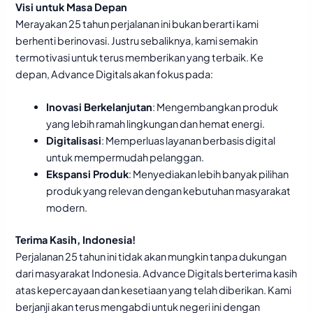
Visi untuk Masa Depan
Merayakan 25 tahun perjalanan ini bukan berarti kami
berhenti berinovasi. Justru sebaliknya, kami semakin
termotivasi untuk terus memberikan yang terbaik. Ke
depan, Advance Digitals akan fokus pada:
Inovasi Berkelanjutan
: Mengembangkan produk
yang lebih ramah lingkungan dan hemat energi.
Digitalisasi
: Memperluas layanan berbasis digital
untuk mempermudah pelanggan.
Ekspansi Produk
: Menyediakan lebih banyak pilihan
produk yang relevan dengan kebutuhan masyarakat
modern.
Terima Kasih, Indonesia!
Perjalanan 25 tahun ini tidak akan mungkin tanpa dukungan
dari masyarakat Indonesia. Advance Digitals berterima kasih
atas kepercayaan dan kesetiaan yang telah diberikan. Kami
berjanji akan terus mengabdi untuk negeri ini dengan