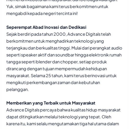
Yuk, simak bagaimana kami terus berkomitmen untuk
mengabdi kepada negeri tercinta ini!
Seperempat Abad Inovasi dan Dedikasi
Sejak berdiri pada tahun 2000, Advance Digitals telah
berkomitmen untuk menghadirkan teknologi yang
terjangkau dan berkualitas tinggi. Mulai dari perangkat audio
seperti speaker aktif dan soundbar hingga elektronik rumah
tangga seperti blender dan chopper, setiap produk
dirancang dengan tujuan mempermudah kehidupan
masyarakat. Selama 25 tahun, kami terus berinovasi untuk
mengikuti perkembangan zaman dan kebutuhan
pelanggan.
Memberikan yang Terbaik untuk Masyarakat
Advance Digitals percaya bahwa kualitas hidup masyarakat
dapat ditingkatkan melalui teknologi yang tepat. Oleh
karena itu, kami selalu mengutamakan tiga hal utama dalam