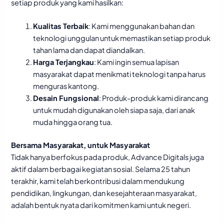
setiap produk yang kami hasilkan:
Kualitas Terbaik
: Kami menggunakan bahan dan
teknologi unggulan untuk memastikan setiap produk
tahan lama dan dapat diandalkan.
Harga Terjangkau
: Kami ingin semua lapisan
masyarakat dapat menikmati teknologi tanpa harus
menguras kantong.
Desain Fungsional
: Produk-produk kami dirancang
untuk mudah digunakan oleh siapa saja, dari anak
muda hingga orang tua.
Bersama Masyarakat, untuk Masyarakat
Tidak hanya berfokus pada produk, Advance Digitals juga
aktif dalam berbagai kegiatan sosial. Selama 25 tahun
terakhir, kami telah berkontribusi dalam mendukung
pendidikan, lingkungan, dan kesejahteraan masyarakat,
adalah bentuk nyata dari komitmen kami untuk negeri.