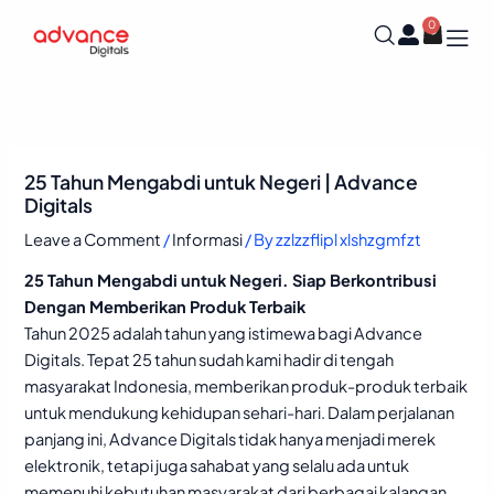
Skip
0
Cart
to
content
25 Tahun Mengabdi untuk Negeri | Advance
Digitals
Leave a Comment
/
Informasi
/ By
zzlzzflipl xlshzgmfzt
25 Tahun Mengabdi untuk Negeri. Siap Berkontribusi
Dengan Memberikan Produk Terbaik
Tahun 2025 adalah tahun yang istimewa bagi Advance
Digitals. Tepat 25 tahun sudah kami hadir di tengah
masyarakat Indonesia, memberikan produk-produk terbaik
untuk mendukung kehidupan sehari-hari. Dalam perjalanan
panjang ini, Advance Digitals tidak hanya menjadi merek
elektronik, tetapi juga sahabat yang selalu ada untuk
memenuhi kebutuhan masyarakat dari berbagai kalangan.