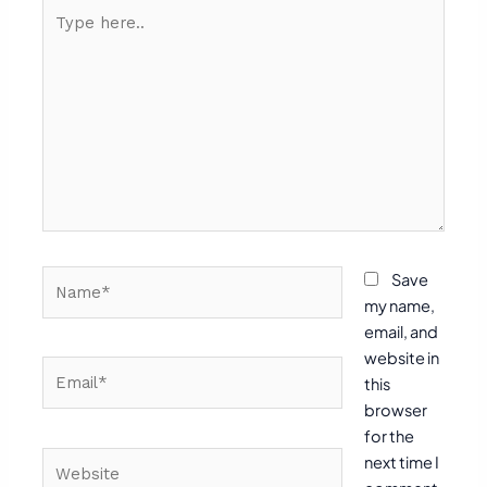
Type
here..
Name*
Save
my name,
email, and
website in
Email*
this
browser
for the
Website
next time I