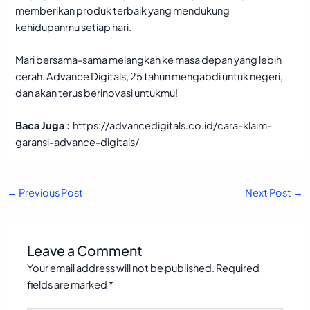
memberikan produk terbaik yang mendukung
kehidupanmu setiap hari.
Mari bersama-sama melangkah ke masa depan yang lebih
cerah. Advance Digitals, 25 tahun mengabdi untuk negeri,
dan akan terus berinovasi untukmu!
Baca Juga :
https://advancedigitals.co.id/cara-klaim-
garansi-advance-digitals/
←
Previous Post
Next Post
→
Leave a Comment
Your email address will not be published.
Required
fields are marked
*