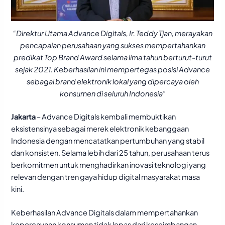
“Direktur Utama Advance Digitals, Ir. Teddy Tjan, merayakan
pencapaian perusahaan yang sukses mempertahankan
predikat Top Brand Award selama lima tahun berturut-turut
sejak 2021. Keberhasilan ini mempertegas posisi Advance
sebagai brand elektronik lokal yang dipercaya oleh
konsumen di seluruh Indonesia”
Jakarta
– Advance Digitals kembali membuktikan
eksistensinya sebagai merek elektronik kebanggaan
Indonesia dengan mencatatkan pertumbuhan yang stabil
dan konsisten. Selama lebih dari 25 tahun, perusahaan terus
berkomitmen untuk menghadirkan inovasi teknologi yang
relevan dengan tren gaya hidup digital masyarakat masa
kini.
Keberhasilan Advance Digitals dalam mempertahankan
kepercayaan konsumen tidak lepas dari keseimbangan