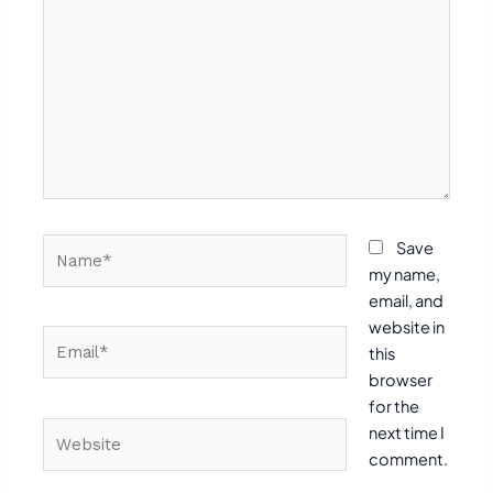
here..
Name*
Save
my name,
email, and
website in
Email*
this
browser
for the
Website
next time I
comment.