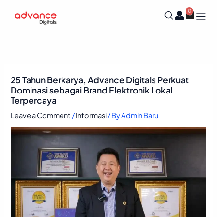
Skip
0
Cart
to
content
25 Tahun Berkarya, Advance Digitals Perkuat
Dominasi sebagai Brand Elektronik Lokal
Terpercaya
Leave a Comment
/
Informasi
/ By
Admin Baru