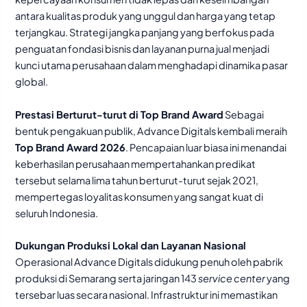
antara kualitas produk yang unggul dan harga yang tetap
terjangkau. Strategi jangka panjang yang berfokus pada
penguatan fondasi bisnis dan layanan purna jual menjadi
kunci utama perusahaan dalam menghadapi dinamika pasar
global.
Prestasi Berturut-turut di Top Brand Award
Sebagai
bentuk pengakuan publik, Advance Digitals kembali meraih
Top Brand Award 2026
. Pencapaian luar biasa ini menandai
keberhasilan perusahaan mempertahankan predikat
tersebut selama lima tahun berturut-turut sejak 2021,
mempertegas loyalitas konsumen yang sangat kuat di
seluruh Indonesia.
Dukungan Produksi Lokal dan Layanan Nasional
Operasional Advance Digitals didukung penuh oleh pabrik
produksi di Semarang serta jaringan 143
service center
yang
tersebar luas secara nasional. Infrastruktur ini memastikan