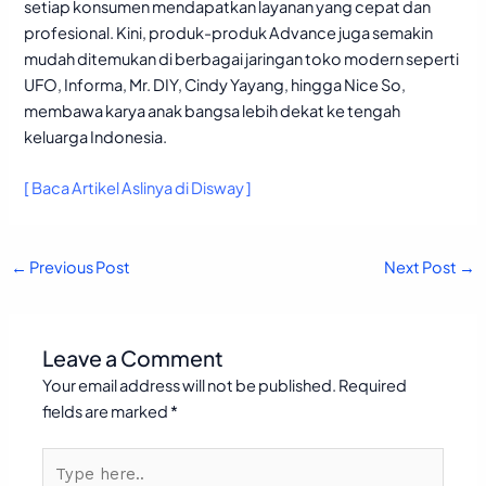
setiap konsumen mendapatkan layanan yang cepat dan
profesional. Kini, produk-produk Advance juga semakin
mudah ditemukan di berbagai jaringan toko modern seperti
UFO, Informa, Mr. DIY, Cindy Yayang, hingga Nice So,
membawa karya anak bangsa lebih dekat ke tengah
keluarga Indonesia.
[ Baca Artikel Aslinya di Disway ]
←
Previous Post
Next Post
→
Leave a Comment
Your email address will not be published.
Required
fields are marked
*
Type