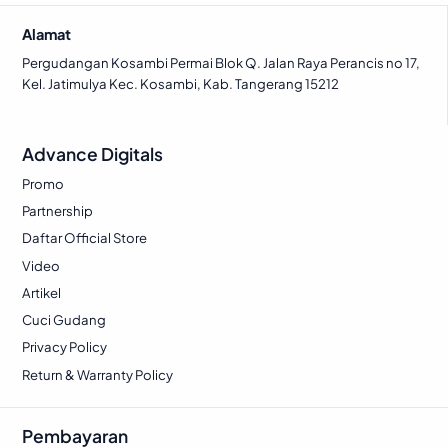
0
0
.
a
:
a
:
Alamat
.
0
s
R
s
R
.
:
p
:
p
Pergudangan Kosambi Permai Blok Q. Jalan Raya Perancis no 17,
Kel. Jatimulya Kec. Kosambi, Kab. Tangerang 15212
R
R
p
2
p
2
2
2
Advance Digitals
4
9
4
9
7
.
7
.
Promo
5
2
5
2
Partnership
.
7
.
7
Daftar Official Store
0
8
0
8
Video
0
.
0
.
Artikel
0
0
Cuci Gudang
.
.
Privacy Policy
Return & Warranty Policy
Pembayaran