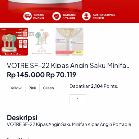
VOTRE SF-22 Kipas Angin Saku Minifan
Kipas Angin Stand Portable Recharger
Original
Current
Rp
145.000
Rp
70.119
COD
price
price
was:
is:
VOTRE
Dapatkan
2,104
Points.
Yellow
Pink
Green
Rp 145.000.
Rp 70.119.
SF-
22
Kipas
Angin
Deskripsi
Saku
VOTRE SF-22 Kipas Angin Saku Minifan Kipas Angin Portable
Minifan
Kipas