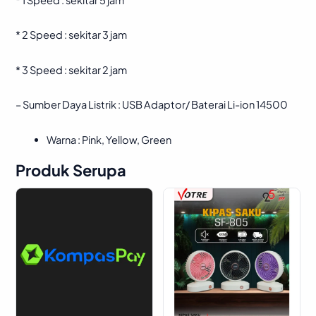
* 2 Speed : sekitar 3 jam
* 3 Speed : sekitar 2 jam
– Sumber Daya Listrik : USB Adaptor/ Baterai Li-ion 14500
Warna : Pink, Yellow, Green
Produk Serupa