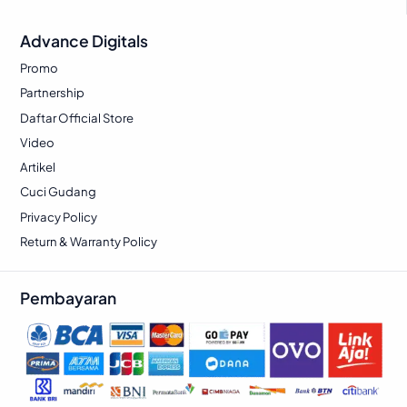
0
Advance Digitals
2
9
2
.
Promo
5
0
Partnership
.
7
Daftar Official Store
0
4
Video
0
.
Artikel
0
Cuci Gudang
.
Privacy Policy
Return & Warranty Policy
Pembayaran