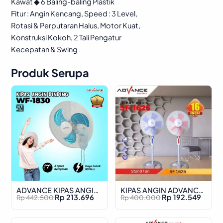
Kawat ◆ 6 Baling-baling Plastik
Fitur : Angin Kencang, Speed : 3 Level,
Rotasi & Perputaran Halus, Motor Kuat,
Konstruksi Kokoh, 2 Tali Pengatur
Kecepatan & Swing
Produk Serupa
ADVANCE KIPAS ANGIN
KIPAS ANGIN ADVANCE
O
C
O
C
Rp
213.696
Rp
192.549
Rp
442.500
Rp
400.000
DINDING UKURAN 18″
STAND SF-1625
WF-1830
r
u
r
u
i
r
i
r