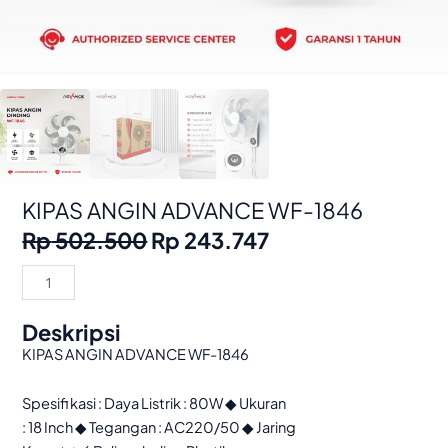
KIPAS ANGIN ADVANCE WF-1846
Original
Current
Rp
502.500
Rp
243.747
price
price
was:
is:
KIPAS
Rp 502.500.
Rp 243.747.
ANGIN
ADVANCE
Deskripsi
WF-
KIPAS ANGIN ADVANCE WF-1846
1846
quantity
Spesifi kasi : Daya Listrik : 80W ◆ Ukuran
: 18 Inch ◆ Tegangan : AC220/50 ◆ Jaring