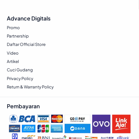
p
1
p
2
8
2
Advance Digitals
3
3
4
9
8
.
7
.
Promo
0
6
5
2
Partnership
.
4
.
7
Daftar Official Store
0
5
0
8
Video
0
.
0
.
Artikel
0
0
Cuci Gudang
.
.
Privacy Policy
Return & Warranty Policy
Pembayaran