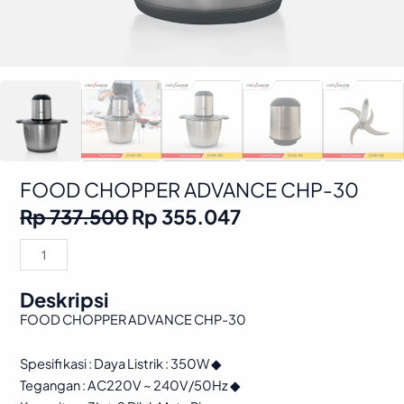
FOOD CHOPPER ADVANCE CHP-30
Original
Current
Rp
737.500
Rp
355.047
price
price
was:
is:
FOOD
Rp 737.500.
Rp 355.047.
CHOPPER
ADVANCE
Deskripsi
CHP-
FOOD CHOPPER ADVANCE CHP-30
30
quantity
Spesifi kasi : Daya Listrik : 350W ◆
Tegangan : AC220V ~ 240V/50Hz ◆