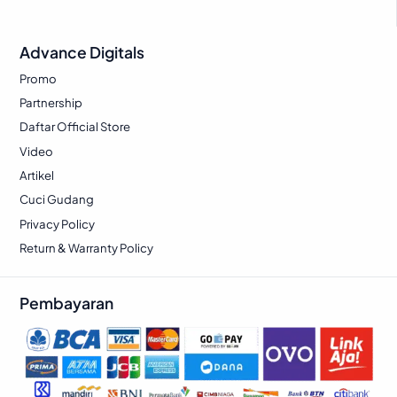
.
p
1
p
1
8
6
Advance Digitals
3
6
3
5
8
.
4
.
Promo
7
9
0
8
Partnership
.
8
.
3
Daftar Official Store
5
4
0
7
Video
0
.
0
.
Artikel
0
0
Cuci Gudang
.
.
Privacy Policy
Return & Warranty Policy
Pembayaran