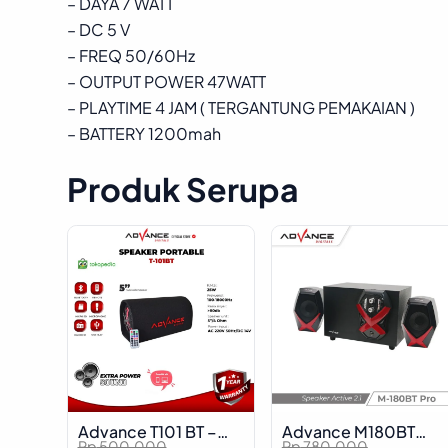
– DAYA 7 WATT
– DC 5 V
– FREQ 50/60Hz
– OUTPUT POWER 47WATT
– PLAYTIME 4 JAM ( TERGANTUNG PEMAKAIAN )
– BATTERY 1200mah
Produk Serupa
Advance T101 BT –
Advance M180BT
C
O
O
C
Rp
500.000
Rp
780.000