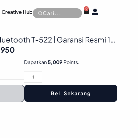
0
Cart
OPEN
Creative Hub
Cari...
uetooth T-522 | Garansi Resmi 1
l
Current
.950
price
is:
Advance
Dapatkan
5,009
Points.
.500.
Rp 166.950.
Speaker
Bluetooth
T-
Beli Sekarang
522
|
Garansi
Resmi
1
Tahun