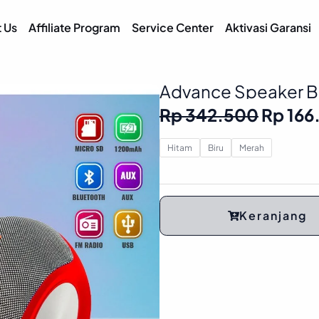
IANCE
AUDIO VISUAL
 Us
Affiliate Program
Service Center
Aktivasi Garansi
Advance Speaker Bl
Tahun Advance |
Origina
Rp
342.500
Rp
166
price
was:
Hitam
Biru
Merah
Rp 342
Keranjang