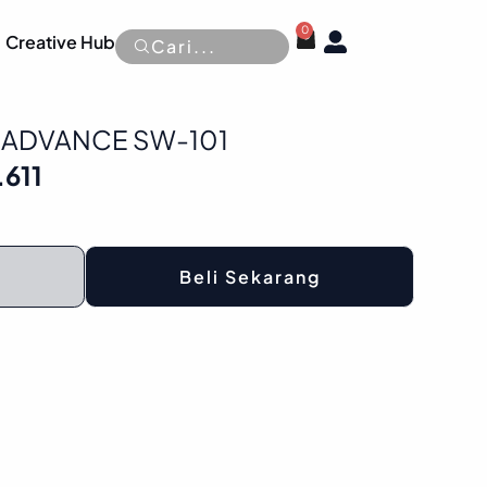
0
Cart
OPEN
Creative Hub
Cari...
 ADVANCE SW-101
al
Current
.611
price
is:
5.000.
Rp 163.611.
Beli Sekarang