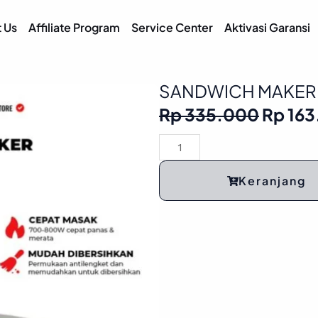
IANCE
AUDIO VISUAL
 Us
Affiliate Program
Service Center
Aktivasi Garansi
SANDWICH MAKER
Origin
Rp
335.000
Rp
163
price
was:
SANDWICH
Rp 33
MAKER
ADVANCE
Keranjang
SW-
101
quantity