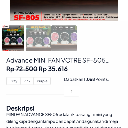
Advance MINI FAN VOTRE SF-805
Kipas Tangan Mini Fan Desktop
Original
Current
Rp
72.500
Rp
35.616
Portabel USB Bergaransi
price
price
was:
is:
Advance
Dapatkan
1,068
Points.
Gray
Pink
Purple
Rp 72.500.
Rp 35.616.
MINI
FAN
VOTRE
SF-
Deskripsi
805
MINI FAN ADVANCE SF805 adalah kipas angin mini yang
Kipas
dilengkapi dengan lampu dan dapat Anda gunakan di meja
Tangan