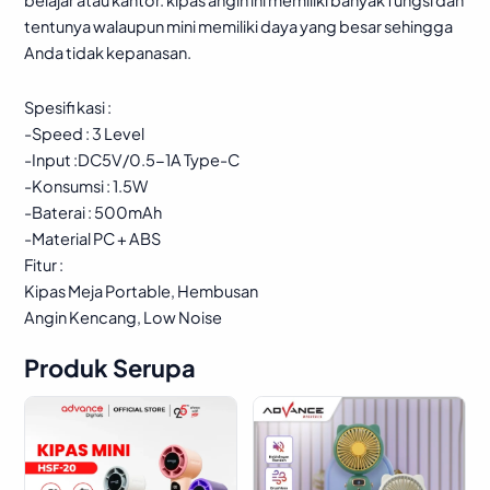
belajar atau kantor. kipas angin ini memiliki banyak fungsi dan
Mini
tentunya walaupun mini memiliki daya yang besar sehingga
Fan
Anda tidak kepanasan.
Desktop
Portabel
Spesifi kasi :
USB
-Speed : 3 Level
Bergaransi
-Input :DC5V/0.5-1A Type-C
quantity
-Konsumsi : 1.5W
-Baterai : 500mAh
-Material PC + ABS
Fitur :
Kipas Meja Portable, Hembusan
Angin Kencang, Low Noise
Produk Serupa