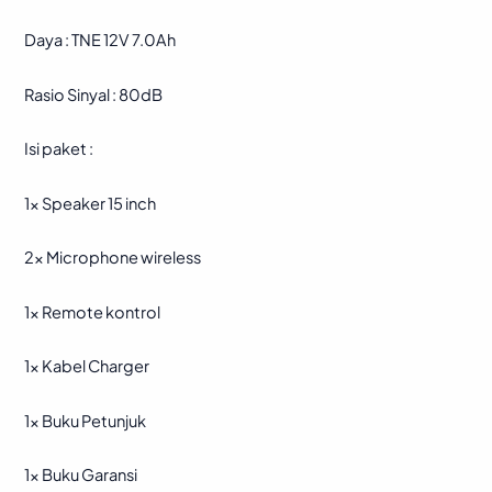
Daya : TNE 12V 7.0Ah
Rasio Sinyal : 80dB
Isi paket :
1x Speaker 15 inch
2x Microphone wireless
1x Remote kontrol
1x Kabel Charger
1x Buku Petunjuk
1x Buku Garansi