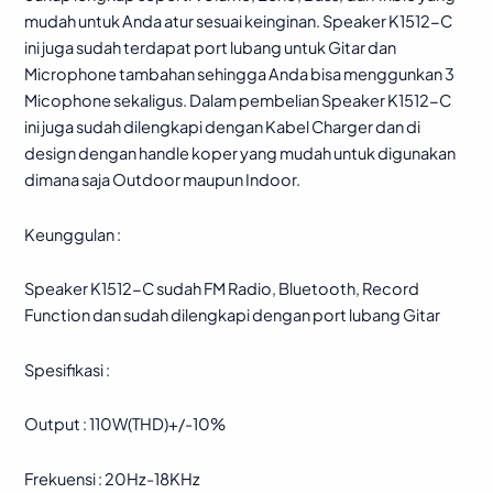
Sudah
mudah untuk Anda atur sesuai keinginan. Speaker K1512-C
Bluetooth
ini juga sudah terdapat port lubang untuk Gitar dan
Free
Microphone tambahan sehingga Anda bisa menggunkan 3
2
Micophone sekaligus. Dalam pembelian Speaker K1512-C
Microphone
ini juga sudah dilengkapi dengan Kabel Charger dan di
Wireless
design dengan handle koper yang mudah untuk digunakan
Garansi
dimana saja Outdoor maupun Indoor.
Resmi
1
Keunggulan :
Tahun
quantity
Speaker K1512-C sudah FM Radio, Bluetooth, Record
Function dan sudah dilengkapi dengan port lubang Gitar
Spesifikasi :
Output : 110W(THD)+/-10%
Frekuensi : 20Hz-18KHz