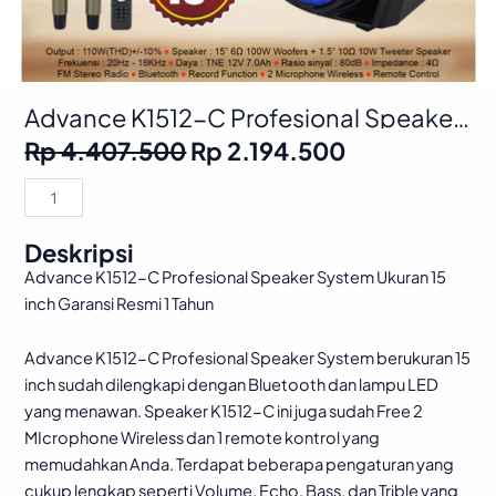
Advance K1512-C Profesional Speaker
System Ukuran 15 inch Terdapat Jack
Original
Current
Rp
4.407.500
Rp
2.194.500
Gitar Sudah Bluetooth Free 2
price
price
Microphone Wireless Garansi Resmi 1
was:
is:
Advance
Tahun
Rp 4.407.500.
Rp 2.194.50
K1512-
C
Deskripsi
Profesional
Advance K1512-C Profesional Speaker System Ukuran 15
Speaker
inch Garansi Resmi 1 Tahun
System
Ukuran
Advance K1512-C Profesional Speaker System berukuran 15
15
inch sudah dilengkapi dengan Bluetooth dan lampu LED
inch
yang menawan. Speaker K1512-C ini juga sudah Free 2
Terdapat
MIcrophone Wireless dan 1 remote kontrol yang
Jack
memudahkan Anda. Terdapat beberapa pengaturan yang
Gitar
cukup lengkap seperti Volume, Echo, Bass, dan Trible yang