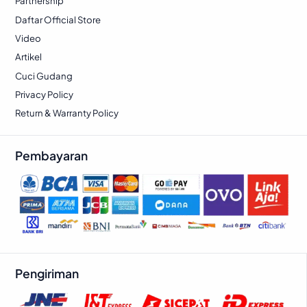
Partnership
3
2
.
8
Daftar Official Store
7
4
5
1
Video
.
.
0
.
Artikel
5
0
Cuci Gudang
0
.
Privacy Policy
0
.
Return & Warranty Policy
Pembayaran
Pengiriman