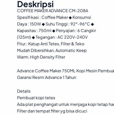
Deskripsi
COFFEE MAKER ADVANCE CM-208A
Spesifi kasi : Coffee Maker ◆ Konsumsi
Daya : 150W ◆ Suhu Tinggi : 92°-96°C ◆
Kapasitas : 750ml ◆ Penyajian : 6 Cangkir
(125ml) ◆ Tegangan : AC 220V-240V
Fitur : Katup Anti Tetes, Filter & Teko
Mudah Dibersihkan, Automatic Keep
Warm, High Density Filter
Advance Coffee Maker 750ML Kopi Mesin Pembuat E
Garansi Resmi Advance 1 Tahun
Details
Pembuat kopi tetes
Ada plat penghangat untuk menjaga kopi tetap h
Filter dan tempat filter yg bisa dicuci