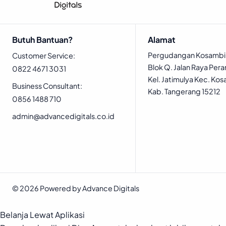
a
t
l
p
p
r
Butuh Bantuan?
Alamat
r
i
Pergudangan Kosambi
i
c
Customer Service:
Blok Q. Jalan Raya Peran
c
e
0822 4671 3031
Kel. Jatimulya Kec. Kos
e
i
Business Consultant:
Kab. Tangerang 15212
w
s
0856 1488 710
a
:
admin@advancedigitals.co.id
s
R
:
p
R
p
1
.
3
5
© 2026 Powered by Advance Digitals
.
9
3
6
Belanja Lewat Aplikasi
2
.