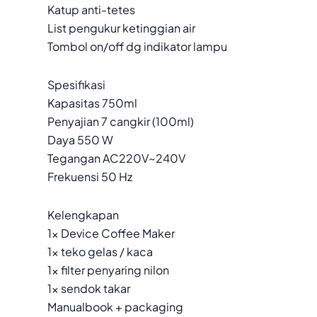
Katup anti-tetes
List pengukur ketinggian air
Tombol on/off dg indikator lampu
Spesifikasi
Kapasitas 750ml
Penyajian 7 cangkir (100ml)
Daya 550 W
Tegangan AC220V~240V
Frekuensi 50 Hz
Kelengkapan
1x Device Coffee Maker
1x teko gelas / kaca
1x filter penyaring nilon
1x sendok takar
Manualbook + packaging