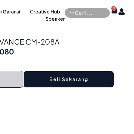
0
Cart
OP
i Garansi
Creative Hub
Cari...
Speaker
DVANCE CM-208A
l
Current
.080
price
is:
.500.
Rp 178.080.
Beli Sekarang