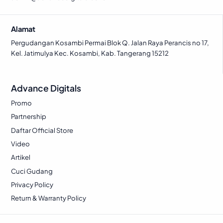
0
7
0
a
:
a
:
0
.
.
s
R
s
R
Alamat
0
:
p
:
p
.
R
R
Pergudangan Kosambi Permai Blok Q. Jalan Raya Perancis no 17,
Kel. Jatimulya Kec. Kosambi, Kab. Tangerang 15212
p
1
p
1
3
8
2
8
3
6
Advance Digitals
8
.
8
.
5
0
7
9
Promo
.
1
.
8
Partnership
0
2
5
4
Daftar Official Store
0
.
0
.
Video
0
0
Artikel
.
.
Cuci Gudang
Privacy Policy
Return & Warranty Policy