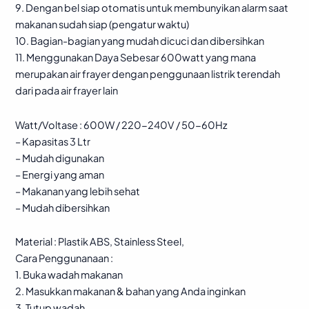
9. Dengan bel siap otomatis untuk membunyikan alarm saat
makanan sudah siap (pengatur waktu)
10. Bagian-bagian yang mudah dicuci dan dibersihkan
11. Menggunakan Daya Sebesar 600watt yang mana
merupakan air frayer dengan penggunaan listrik terendah
dari pada air frayer lain
Watt/Voltase : 600W / 220-240V / 50-60Hz
– Kapasitas 3 Ltr
– Mudah digunakan
– Energi yang aman
– Makanan yang lebih sehat
– Mudah dibersihkan
Material : Plastik ABS, Stainless Steel,
Cara Penggunanaan :
1. Buka wadah makanan
2. Masukkan makanan & bahan yang Anda inginkan
3. Tutup wadah