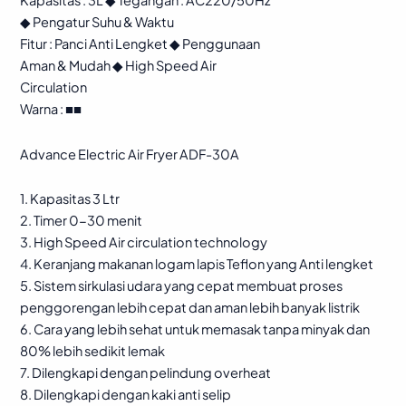
Kapasitas : 3L ◆ Tegangan : AC220/50Hz
◆ Pengatur Suhu & Waktu
Fitur : Panci Anti Lengket ◆ Penggunaan
Aman & Mudah ◆ High Speed Air
Circulation
Warna : ■■
Advance Electric Air Fryer ADF-30A
1. Kapasitas 3 Ltr
2. Timer 0-30 menit
3. High Speed Air circulation technology
4. Keranjang makanan logam lapis Teflon yang Anti lengket
5. Sistem sirkulasi udara yang cepat membuat proses
penggorengan lebih cepat dan aman lebih banyak listrik
6. Cara yang lebih sehat untuk memasak tanpa minyak dan
80% lebih sedikit lemak
7. Dilengkapi dengan pelindung overheat
8. Dilengkapi dengan kaki anti selip