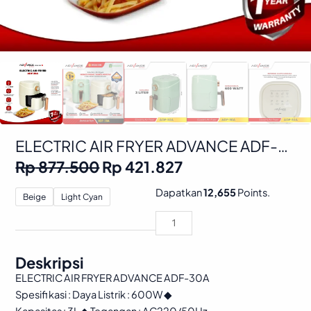
ELECTRIC AIR FRYER ADVANCE ADF-
30A
Original
Current
Rp
877.500
Rp
421.827
price
price
was:
is:
ELECTRIC
Dapatkan
12,655
Points.
Beige
Light Cyan
Rp 877.500.
Rp 421.827.
AIR
FRYER
ADVANCE
ADF-
Deskripsi
30A
ELECTRIC AIR FRYER ADVANCE ADF-30A
quantity
Spesifi kasi : Daya Listrik : 600W ◆